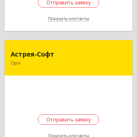
Отправить заявку
Отправить заявку
Показать контакты
Назад
Астрея-Софт
Астрея-Софт
Орск
462401, Оренбургская обл, Орск г, Строителей
ул, дом № 33 А, каб.210
Подробнее
Отправить заявку
Отправить заявку
Показать контакты
Назад