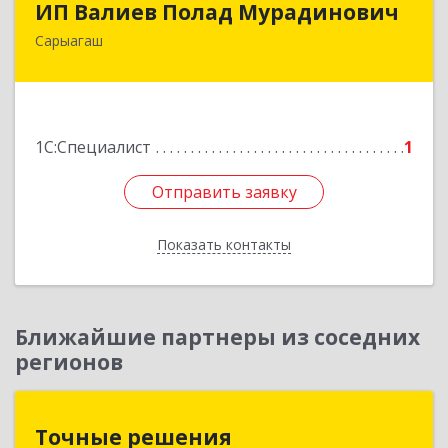
ИП Валиев Полад Мурадинович
Сарыагаш
160900, Республика Казахстан, Туркестанская
область, Сарыагашский район, г. Сарыагаш, ул.
Исмайлова, дом № 37 В
Подробнее
1С:Специалист
1
Отправить заявку
Отправить заявку
Показать контакты
Назад
Ближайшие партнеры из соседних
регионов
Точные решения
Точные решения