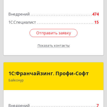
Подробнее
Внедрений
474
1С:Специалист
15
Отправить заявку
Отправить заявку
Показать контакты
Назад
1С:Франчайзинг. Профи-Софт
1С:Франчайзинг. Профи-Софт
Байконур
468320, Байконур г, Ленина ул, дом № 10,
кв.1+2+3
Подробнее
Внедрений
7