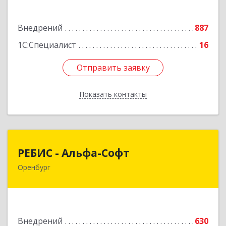
2
Подробнее
Внедрений
887
1С:Специалист
16
Отправить заявку
Отправить заявку
Показать контакты
Назад
РЕБИС - Альфа-Софт
РЕБИС - Альфа-Софт
Оренбург
460000, Оренбургская обл, Оренбург г,
Свободина пер, дом № 4
Подробнее
Внедрений
630