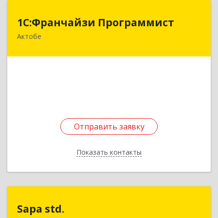
1С:Франчайзи Программист
1С:Франчайзи Программист
Актобе
Казахстан, 030019 г.Актобе, ул. Есет-Батыра,
158-Б
Подробнее
Отправить заявку
Отправить заявку
Показать контакты
Назад
Sapa std.
Sapa std.