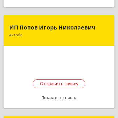
ИП Попов Игорь Николаевич
ИП Попов Игорь Николаевич
Актобе
КАЗАХСТАН , 030019, г Актобе, ул.Тургенева,
д.112, кв.78
Подробнее
Отправить заявку
Отправить заявку
Показать контакты
Назад