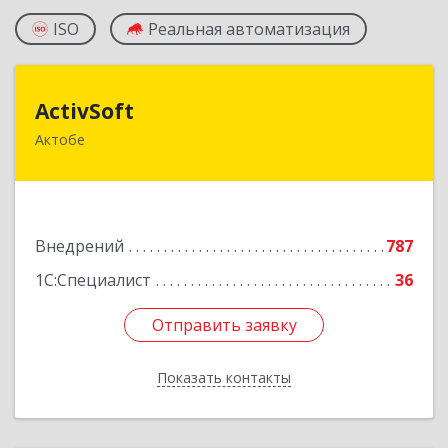
ISO
Реальная автоматизация
ActivSoft
ActivSoft
Актобе
Казахстан, город Актобе, проспект Абилкайыр
хана, 46
Подробнее
Внедрений
787
1С:Специалист
36
Отправить заявку
Отправить заявку
Показать контакты
Назад