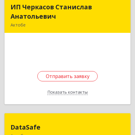
ИП Черкасов Станислав
ИП Черкасов Станислав
Анатольевич
Анатольевич
Актобе
КАЗАХСТАН, г. Актобе, Заречный-2 уч. 851
Подробнее
Отправить заявку
Отправить заявку
Показать контакты
Назад
DataSafe
DataSafe