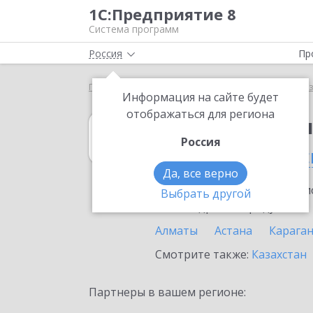
1С:Предприятие 8
Система программ
Россия
Пр
Главная
1С:Бухгалтерия некоммерческой организ
Информация на сайте будет
отображаться для региона
1С:Бухгалтери
Россия
в Петропавловс
Да, все верно
Ознакомьтесь с информацио
Выбрать другой
или внедрение продукта.
Алматы
Астана
Карага
Смотрите также:
Казахстан
Партнеры в вашем регионе: