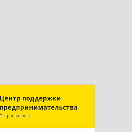
Центр поддержки
Центр поддержки
предпринимательства
предпринимательства
Петропавловск
Республика Казахстан, г.
Петропавловск, ул.Жамбыла, д.151