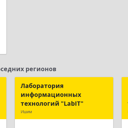
седних регионов
т
Лаборатория
Лаборатория
информационных
информационных
,
технологий "LabIT"
технологий "LabIT"
1
Ишим
627753, Тюменская обл, Ишимский р-
е
н, Ишим г, Ф.Энгельса ул, дом № 26