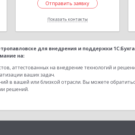
Отправить заявку
Отправить заявку
Показать контакты
Назад
тропавловске для внедрения и поддержки 1С:Бухг
мание на:
стов, аттестованных на внедрение технологий и решен
атизации ваших задач.
ий в вашей или близкой отрасли. Вы можете обратитьс
ми решений.