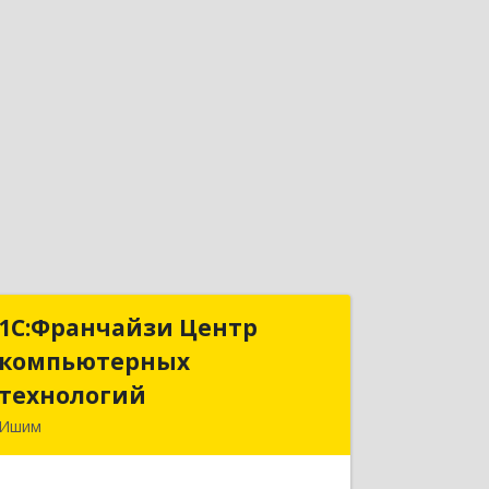
1С:Франчайзи Центр
1С:Франчайзи Центр
компьютерных
компьютерных
технологий
технологий
Ишим
627750, Тюменская обл, Ишим г, 30
лет ВЛКСМ ул, дом № 28/2