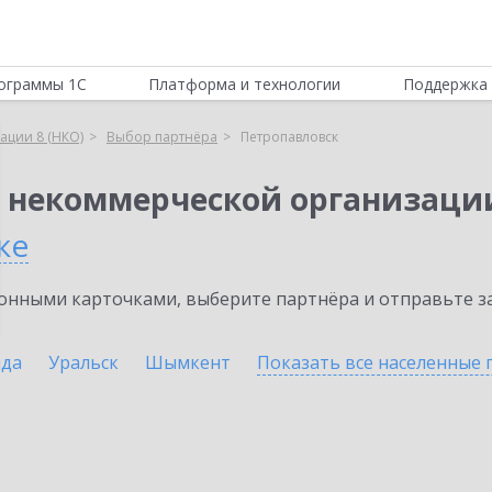
ограммы 1С
Платформа и технологии
Поддержка 
ации 8 (НКО)
Выбор партнёра
Петропавловск
я некоммерческой организации
ке
нными карточками, выберите партнёра и отправьте за
нда
Уральск
Шымкент
Показать все населенные