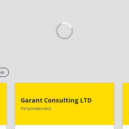
ия
а
Garant Consulting LTD
Garant Consulting LTD
,
КАЗАХСТАН, Северо-Казахстанская
Петропавловск
м
область, Жамбылский р-н, Троицкий
5
с.о.,с.Троицкое,ул. Березовка,50