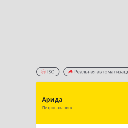
ISO
Реальная автоматизац
Арид
Арида
150013, Казахстан, СКО
Петропавловск
г.Петропавловск, ул.Назарбаева, до
21