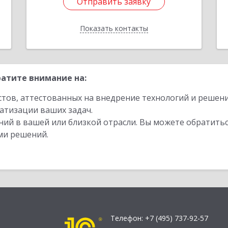
Отправить заявку
Отправить заявку
Показать контакты
Назад
атите внимание на:
стов, аттестованных на внедрение технологий и решен
атизации ваших задач.
ий в вашей или близкой отрасли. Вы можете обратитьс
ми решений.
Телефон:
+7 (495) 737-92-57