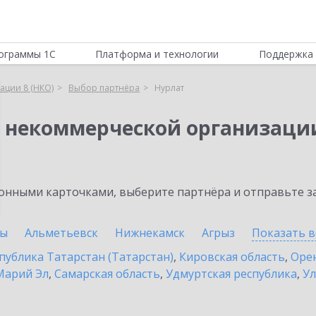
ограммы 1С
Платформа и технологии
Поддержка 
ации 8 (НКО)
Выбор партнёра
Нурлат
я некоммерческой организации
нными карточками, выберите партнёра и отправьте за
ны
Альметьевск
Нижнекамск
Агрыз
Показать в
публика Татарстан (Татарстан)
,
Кировская область
,
Орен
Марий Эл
,
Самарская область
,
Удмуртская республика
,
Ул