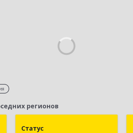
ия
седних регионов
О
Статус
Статус