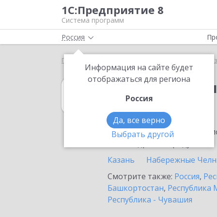
1С:Предприятие 8
Система программ
Россия
Пр
Главная
1С:Бухгалтерия некоммерческой организ
Информация на сайте будет
отображаться для региона
1С:Бухгалтери
Россия
в Нурлате
Да, все верно
Ознакомьтесь с информацио
Выбрать другой
или внедрение продукта.
Казань
Набережные Чел
Смотрите также:
Россия
,
Рес
Башкортостан
,
Республика 
Республика - Чувашия