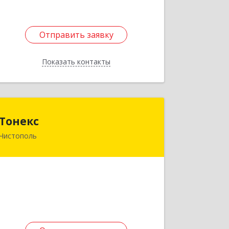
Подробнее
Отправить заявку
Отправить заявку
Показать контакты
Назад
Тонекс
Тонекс
Чистополь
422980, Татарстан Респ,
Чистопольский р-н, Чистополь г,
К.Маркса ул, дом № 23, кв.10
Подробнее