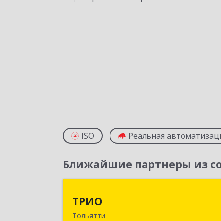
ISO
Реальная автоматизац
Ближайшие партнеры из со
ТРИ
ТРИО
Тольятти
445004, Самарская обл, Тольятти г