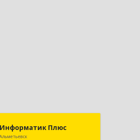
Информатик Плюс
Информатик Плюс
Альметьевск
423458, Татарстан Респ,