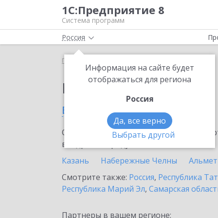
1С:Предприятие 8
Система программ
Россия
Пр
Главная
Выбор партнёра
Информация на сайте будет
отображаться для региона
Партнеры фирмы 1С
Россия
в Нурлате
Да, все верно
Ознакомьтесь с информационными карт
Выбрать другой
внедрение продукта.
Казань
Набережные Челны
Альмет
Смотрите также:
Россия
,
Республика Тат
Республика Марий Эл
,
Самарская област
Партнеры в вашем регионе: