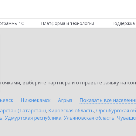
ограммы 1С
Платформа и технологии
Поддержка 
очками, выберите партнёра и отправьте заявку на ко
ьевск
Нижнекамск
Агрыз
Показать все населен
арстан (Татарстан)
,
Кировская область
,
Оренбургская о
ь
,
Удмуртская республика
,
Ульяновская область
,
Чувашск