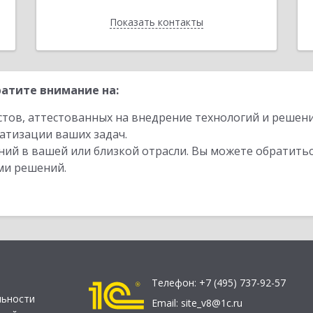
Показать контакты
Назад
атите внимание на:
стов, аттестованных на внедрение технологий и решен
атизации ваших задач.
ий в вашей или близкой отрасли. Вы можете обратитьс
ми решений.
Телефон:
+7 (495) 737-92-57
льности
Email:
site_v8@1c.ru