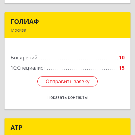
ГОЛИАФ
ГОЛИАФ
Москва
107023, Москва г, Семеновская М. ул, д. 11/2 стр.
4
Внедрений
10
Подробнее
1С:Специалист
15
Отправить заявку
Отправить заявку
Показать контакты
Назад
АТР
АТР