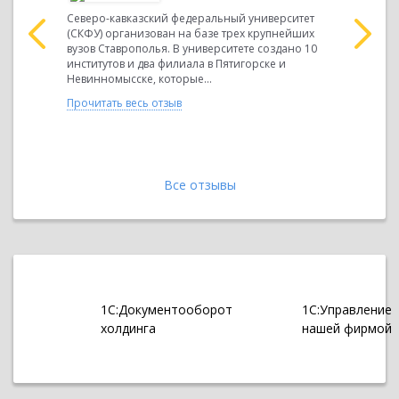
Северо-кавказский федеральный университет
Генеральн
 качества
(СКФУ) организован на базе трех крупнейших
Петру Ген
ции
вузов Ставрополья. В университете создано 10
Экспресс б
тных
институтов и два филиала в Пятигорске и
составе т
..
Невинномысске, которые...
Major. Осн
Прочитать весь отзыв
Прочитать 
Все отзывы
1С:Документооборот
1С:Управление
холдинга
нашей фирмой