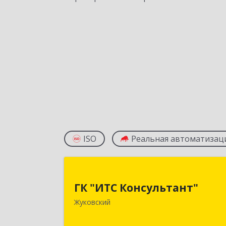
ISO
Реальная автоматизац
ГК "ИТС Консультант
ГК "ИТС Консультант"
140181, Московская обл, Жуковский г
Жуковский
Ломоносова ул, дом № 29А, этаж 2
пом.