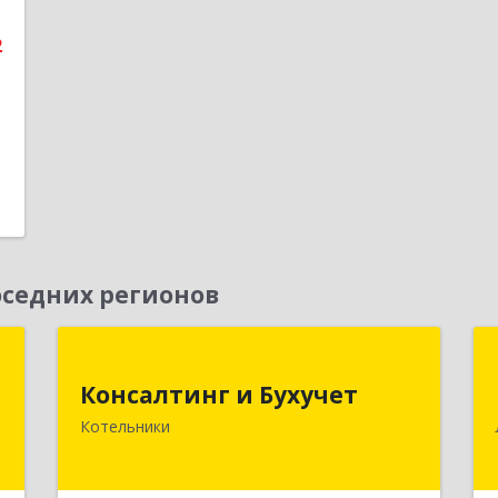
е
2
седних регионов
"
Консалтинг и Бухучет
Консалтинг и Бухучет
й
140054, Московская обл, Котельники
Котельники
,
г, Карьерная ул, дом № 13, пом.1
7
Подробнее