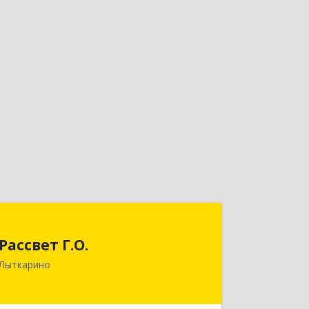
Рассвет Г.О.
Рассвет Г.О.
140082, Московская обл, Лыткарино г,
Лыткарино
5 мкр 1-й кв-л, дом № 3А
Подробнее