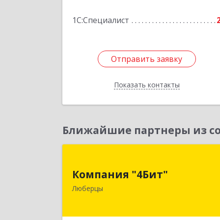
Подробне
1С:Специалист
Отправить заявку
Отправить заявку
Показать контакты
Назад
Ближайшие партнеры из со
Компания "4Бит
Компания "4Бит"
140006, Московская обл, Люберецки
Люберцы
р-н, Люберцы г, Октябрьский пр-кт
дом № 380"П", кв.2