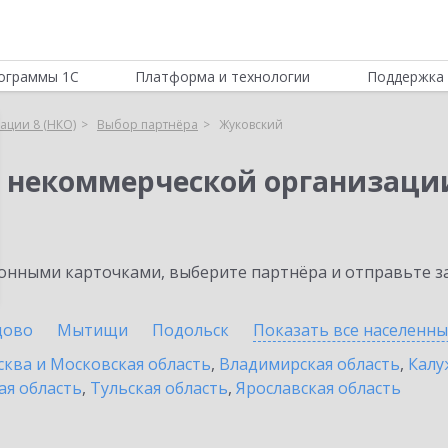
ограммы 1С
Платформа и технологии
Поддержка 
ации 8 (НКО)
Выбор партнёра
Жуковский
я некоммерческой организации
нными карточками, выберите партнёра и отправьте за
цово
Мытищи
Подольск
Показать все населенн
ква и Московская область
,
Владимирская область
,
Калу
ая область
,
Тульская область
,
Ярославская область