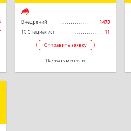
е
Подробнее
8
Внедрений
1473
7
1С:Специалист
11
Отправить заявку
Отправить заявку
Показать контакты
Назад
н
,
е
5