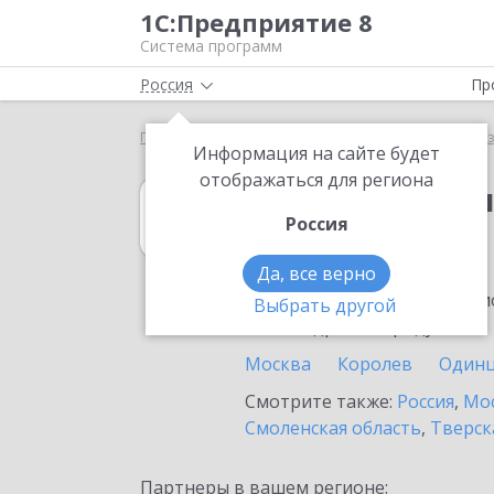
1С:Предприятие 8
Система программ
Россия
Пр
Главная
1С:Бухгалтерия некоммерческой организ
Информация на сайте будет
отображаться для региона
1С:Бухгалтери
Россия
в Жуковском
Да, все верно
Ознакомьтесь с информацио
Выбрать другой
или внедрение продукта.
Москва
Королев
Один
Смотрите также:
Россия
,
Мос
Смоленская область
,
Тверск
Партнеры в вашем регионе: