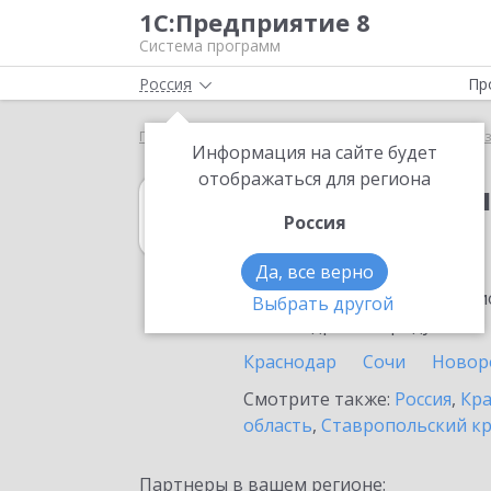
1С:Предприятие 8
Система программ
Россия
Пр
Главная
1С:Бухгалтерия некоммерческой организ
Информация на сайте будет
отображаться для региона
1С:Бухгалтери
Россия
в Лабинске
Да, все верно
Ознакомьтесь с информацио
Выбрать другой
или внедрение продукта.
Краснодар
Сочи
Новор
Смотрите также:
Россия
,
Кра
область
,
Ставропольский к
Партнеры в вашем регионе: