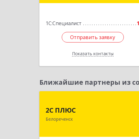
Подробне
1С:Специалист
Отправить заявку
Отправить заявку
Показать контакты
Назад
Ближайшие партнеры из со
2С ПЛЮ
2С ПЛЮС
352630, Краснодарский край
Белореченск
Белореченский р-н, Белореченск г
Мира ул, дом № 6