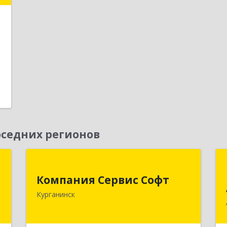
е
1
седних регионов
С
Компания Сервис Софт
Компания Сервис Софт
,
352430, Краснодарский край,
Курганинск
,
Курганинск г, Розы Люксембург ул,
3
дом № 333