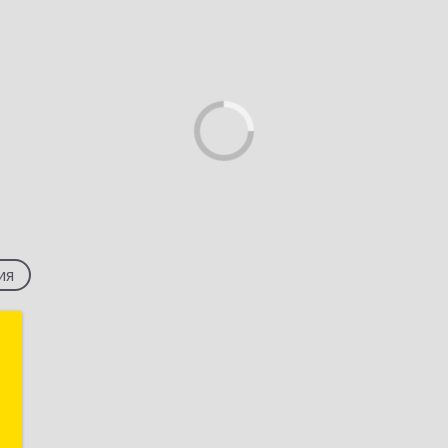
ия
"
,
,
2