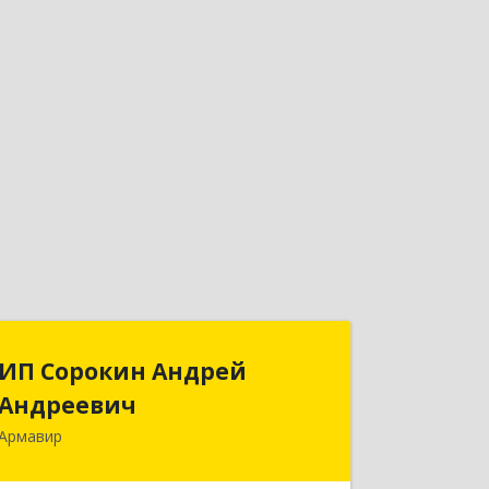
ИП Сорокин Андрей
ИП Сорокин Андрей
Андреевич
Андреевич
Армавир
352900, Краснодарский край,
Армавир г, Ф.Энгельса ул, дом № 25,