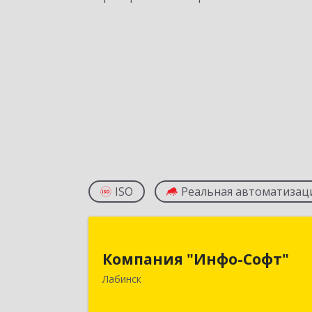
ISO
Реальная автоматизац
Компания "Инфо-Софт
Компания "Инфо-Софт"
352500, Краснодарский край
Лабинск
Лабинский р-н, Лабинск г
Константинова ул, дом № 7