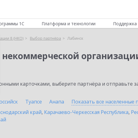
ограммы 1С
Платформа и технологии
Поддержка 
ации 8 (НКО)
Выбор партнёра
Лабинск
я некоммерческой организации
нными карточками, выберите партнёра и отправьте за
оссийск
Туапсе
Анапа
Показать все населенные
снодарский край
,
Карачаево-Черкесская Республика
,
Ре
рай