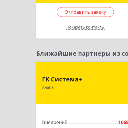
Подробне
Отправить заявку
Отправить заявку
Показать контакты
Назад
Ближайшие партнеры из со
ГК Система
ГК Система+
353450, Краснодарский край
Анапа
Анапский р-н, Анапа г, Лермонтов
ул, дом № 116, корпус Г, оф.
Подробне
Внедрений
106