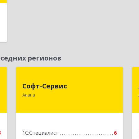
е
седних регионов
+
Софт-Сервис
Софт-Сервис
,
353440, Краснодарский край,
Анапа
а
Анапский р-н, Анапа г, Владимирская
7
ул, дом № 140, кв.93
е
Подробнее
8
1С:Специалист
6