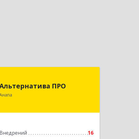
Альтернатива ПРО
Альтернатива ПРО
353450, Краснодарский край,
Анапа
Анапский р-н, Анапа г,
Новороссийская ул, дом № 259, кв.18
Подробнее
Внедрений
16