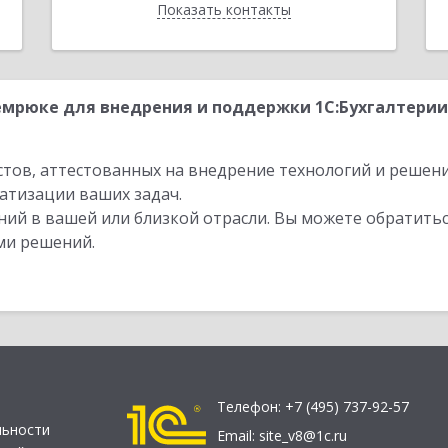
Показать контакты
Назад
мрюке для внедрения и поддержки 1С:Бухгалтерии
стов, аттестованных на внедрение технологий и решен
атизации ваших задач.
ий в вашей или близкой отрасли. Вы можете обратитьс
ми решений.
Телефон:
+7 (495) 737-92-57
льности
Email:
site_v8@1c.ru