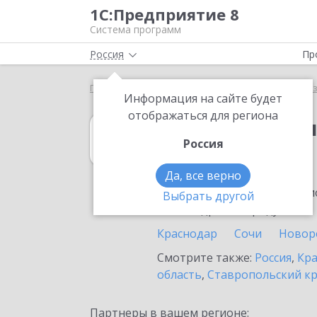
1С:Предприятие 8
Система программ
Россия
Пр
Главная
1С:Бухгалтерия некоммерческой организ
Информация на сайте будет
отображаться для региона
1С:Бухгалтери
Россия
в Темрюке
Да, все верно
Ознакомьтесь с информацио
Выбрать другой
или внедрение продукта.
Краснодар
Сочи
Новор
Смотрите также:
Россия
,
Кра
область
,
Ставропольский к
Партнеры в вашем регионе: