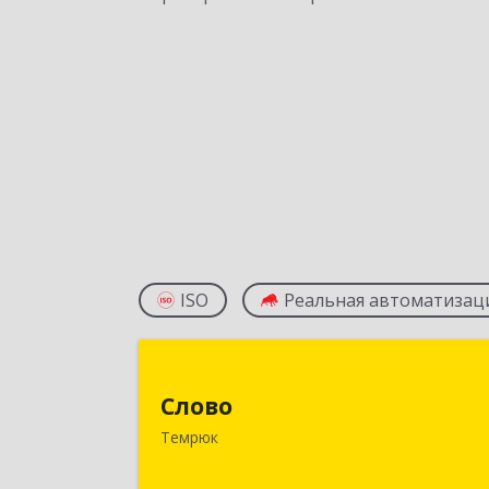
ISO
Реальная автоматизац
Слов
Слово
353500, Краснодарский край
Темрюк
Темрюкский р-н, Темрюк г, Калинин
ул, дом № 8, оф.