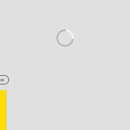
ия
о
,
а
4