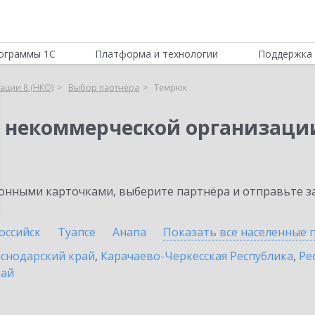
ограммы 1С
Платформа и технологии
Поддержка 
ации 8 (НКО)
Выбор партнёра
Темрюк
я некоммерческой организации
нными карточками, выберите партнёра и отправьте за
оссийск
Туапсе
Анапа
Показать все населенные
снодарский край
,
Карачаево-Черкесская Республика
,
Ре
рай