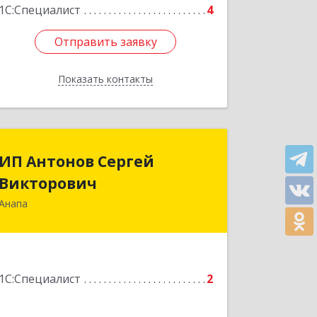
1С:Специалист
4
Отправить заявку
Отправить заявку
Показать контакты
Назад
ИП Антонов Сергей
ИП Антонов Сергей
Викторович
Викторович
Анапа
353440, Краснодарский край,
Анапский р-н, Анапа г, Восточная ул,
дом № 11
Подробнее
1С:Специалист
2