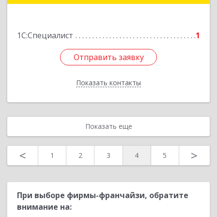
Подробнее
1С:Специалист
1
Отправить заявку
Отправить заявку
Показать контакты
Назад
Показать еще
<
>
1
2
3
4
5
При выборе фирмы-франчайзи, обратите
внимание на: