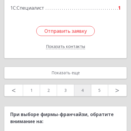
1С:Специалист
1
Отправить заявку
Отправить заявку
Показать контакты
Назад
Показать еще
<
>
1
2
3
4
5
При выборе фирмы-франчайзи, обратите
внимание на: