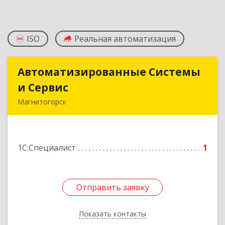
ISO
Реальная автоматизация
Автоматизированные Системы
Автоматизированные Системы
и Сервис
и Сервис
Магнитогорск
455027, Челябинская обл, Магнитогорск г,
Сторожевая ул, дом № 35
1С:Специалист
1
Подробнее
Отправить заявку
Отправить заявку
Показать контакты
Назад