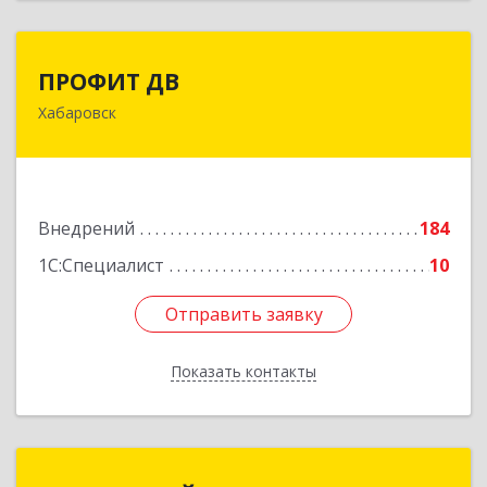
ПРОФИТ ДВ
ПРОФИТ ДВ
Хабаровск
680000, Хабаровский край, Хабаровск г,
Муравьева-Амурского ул, дом № 25, пом.I
Подробнее
Внедрений
184
1С:Специалист
10
Отправить заявку
Отправить заявку
Показать контакты
Назад
ГК ИНФОЛАЙН