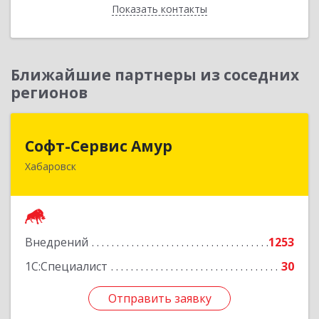
Показать контакты
Назад
Ближайшие партнеры из соседних
регионов
Софт-Сервис Амур
Софт-Сервис Амур
Хабаровск
680000, Хабаровский край, Хабаровск г,
Муравьева-Амурского ул., дом № 4, оф.19
Подробнее
Внедрений
1253
1С:Специалист
30
Отправить заявку
Отправить заявку