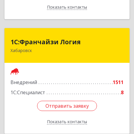
Показать контакты
Назад
1C:Франчайзи Логия
1C:Франчайзи Логия
Хабаровск
680000, Хабаровский край, Хабаровск г,
Дзержинского ул, дом № 34, кв.304
Подробнее
Внедрений
1511
1С:Специалист
8
Отправить заявку
Отправить заявку
Показать контакты
Назад