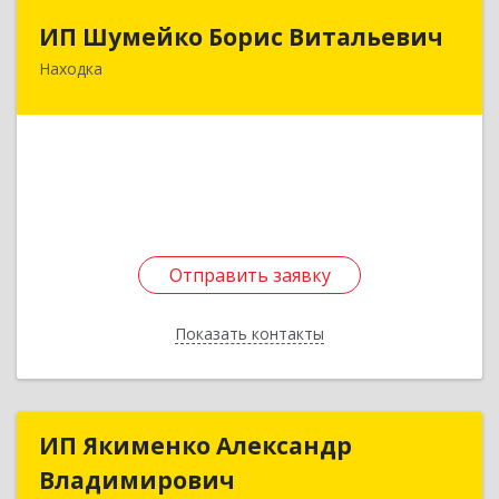
ИП Шумейко Борис Витальевич
ИП Шумейко Борис Витальевич
Находка
692906, Приморский край, Находка г,
Свердлова ул, дом № 39, кв.34
Подробнее
Отправить заявку
Отправить заявку
Показать контакты
Назад
ИП Якименко Александр
ИП Якименко Александр
Владимирович
Владимирович