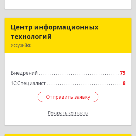
Центр информационных
Центр информационных
технологий
технологий
Уссурийск
692512, Приморский край, Уссурийск г,
Пушкина ул, дом № 1, пом.2
Внедрений
75
Подробнее
1С:Специалист
8
Отправить заявку
Отправить заявку
Показать контакты
Назад