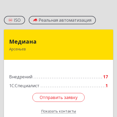
ISO
Реальная автоматизация
Медиана
Медиана
Арсеньев
692330, Приморский край, Арсеньев г,
Ломоносова ул, дом № 24, кв.1
Подробнее
Внедрений
17
1С:Специалист
1
Отправить заявку
Отправить заявку
Показать контакты
Назад