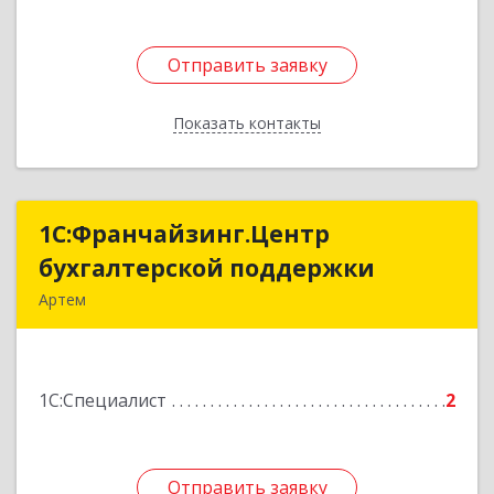
Отправить заявку
Отправить заявку
Показать контакты
Назад
1С:Франчайзинг.Центр
1С:Франчайзинг.Центр
бухгалтерской поддержки
бухгалтерской поддержки
Артем
692760, Приморский край, Артем г, Фрунзе ул,
дом № 54А, каб.21
1С:Специалист
2
Подробнее
Отправить заявку
Отправить заявку