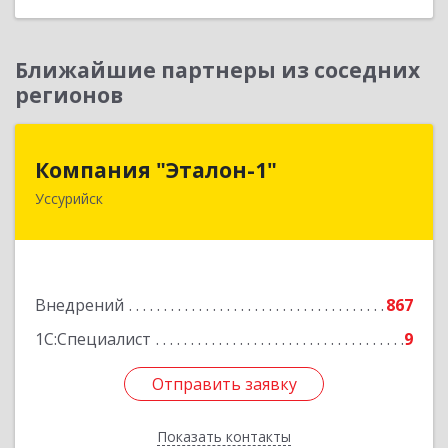
Ближайшие партнеры из соседних
регионов
Компания "Эталон-1"
Компания "Эталон-1"
Уссурийск
692522, Приморский край, Уссурийск г,
Некрасова ул, дом № 94, кв.12
Подробнее
Внедрений
867
1С:Специалист
9
Отправить заявку
Отправить заявку
Показать контакты
Назад