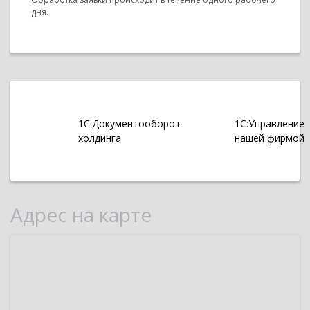
дня.
1С:Документооборот
1С:Управление
холдинга
нашей фирмой
Адрес на карте