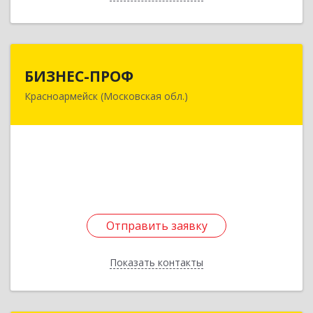
БИЗНЕС-ПРОФ
БИЗНЕС-ПРОФ
Красноармейск (Московская обл.)
141290, Московская обл, Красноармейск г,
Чкалова ул, дом № 8, оф.7
Подробнее
Отправить заявку
Отправить заявку
Показать контакты
Назад