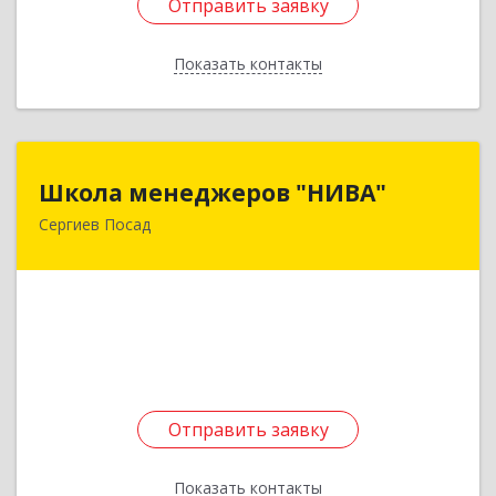
Отправить заявку
Отправить заявку
Показать контакты
Назад
Школа менеджеров "НИВА"
Школа менеджеров "НИВА"
Сергиев Посад
141300, Московская обл, Сергиев Посад г,
Красной Армии пр-кт, дом № 92
Подробнее
Отправить заявку
Отправить заявку
Показать контакты
Назад