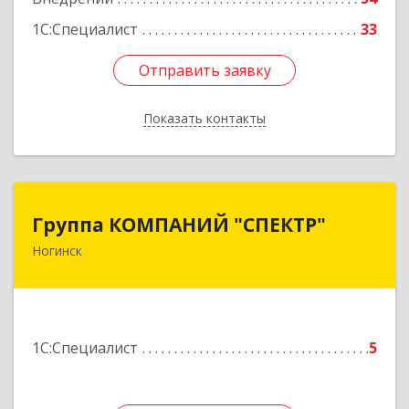
1С:Специалист
33
Отправить заявку
Отправить заявку
Показать контакты
Назад
Группа КОМПАНИЙ "СПЕКТР"
Группа КОМПАНИЙ "СПЕКТР"
Ногинск
142400, Московская обл, г.о.Богородский,
Ногинск г, Рогожская ул, дом № 89, оф.210
Подробнее
1С:Специалист
5