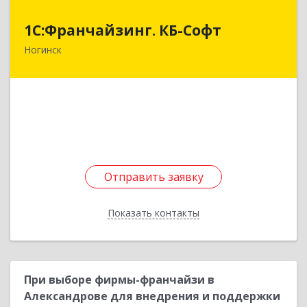
1С:Франчайзинг. КБ-Софт
1С:Франчайзинг. КБ-Софт
Ногинск
142400, Московская обл, г.о Богородский,
Ногинск г, Индустриальная ул, Здание № 41В,
оф.449
Подробнее
Отправить заявку
Отправить заявку
Показать контакты
Назад
При выборе фирмы-франчайзи в
Александрове для внедрения и поддержки