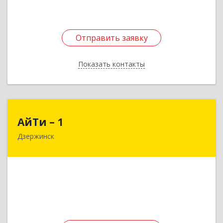
Отправить заявку
Отправить заявку
Показать контакты
Назад
АйТи – 1
АйТи – 1
Дзержинск
606015, Нижегородская обл, Дзержинск г,
Ленина пр-кт, дом № 8, кв.20
Подробнее