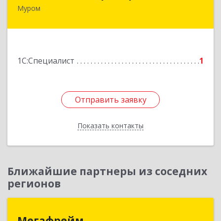
Муром
602267, Владимирская обл, Муром г,
Московская ул, дом № 17, оф.2
Подробнее
1С:Специалист
1
Отправить заявку
Отправить заявку
Показать контакты
Назад
Ближайшие партнеры из соседних
регионов
Мегафрейм
Мегафрейм