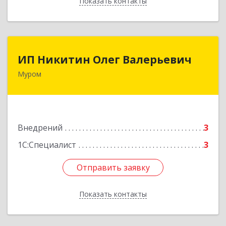
Показать контакты
Назад
ИП Никитин Олег Валерьевич
ИП Никитин Олег Валерьевич
Муром
602267, Владимирская обл, Муром г,
Коммунистическая ул., дом № 36
Подробнее
Внедрений
3
1С:Специалист
3
Отправить заявку
Отправить заявку
Показать контакты
Назад