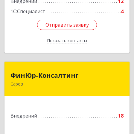
Внедрений
12
Подробнее
1С:Специалист
4
Отправить заявку
Отправить заявку
Показать контакты
Назад
ФинЮр-Консалтинг
ФинЮр-Консалтинг
Саров
607190, Нижегородская обл, Саров г,
Куйбышева ул, дом № 11
Подробнее
Внедрений
18