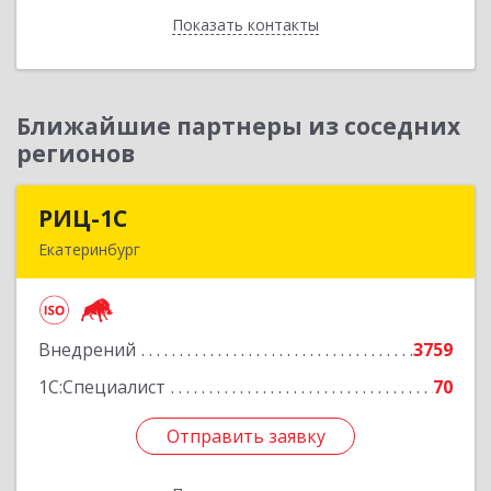
Показать контакты
Назад
Ближайшие партнеры из соседних
регионов
РИЦ-1С
РИЦ-1С
Екатеринбург
620102, Свердловская обл, Екатеринбург г,
Фурманова ул, дом № 124
Внедрений
3759
Подробнее
1С:Специалист
70
Отправить заявку
Отправить заявку