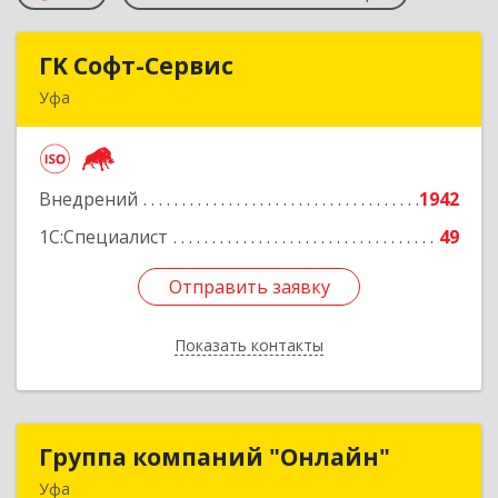
ГK Софт-Сервис
ГK Софт-Сервис
Уфа
450022, Башкортостан Респ, Уфа г, Менделеева
ул, дом № 134/7
Внедрений
1942
Подробнее
1С:Специалист
49
Отправить заявку
Отправить заявку
Показать контакты
Назад
Группа компаний "Онлайн"
Группа компаний "Онлайн"
Уфа