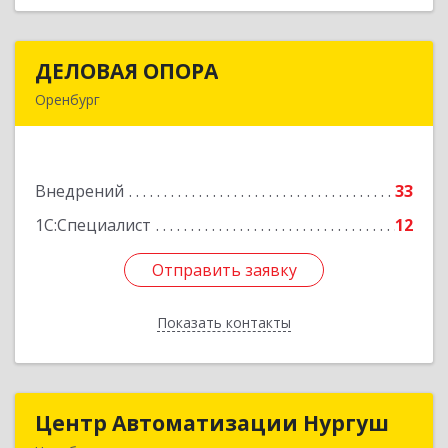
ДЕЛОВАЯ ОПОРА
ДЕЛОВАЯ ОПОРА
Оренбург
460048, Оренбургская обл, Оренбург г,
Монтажников ул, дом № 30/1
Внедрений
33
Подробнее
1С:Специалист
12
Отправить заявку
Отправить заявку
Показать контакты
Назад
Центр Автоматизации Нургуш
Центр Автоматизации Нургуш