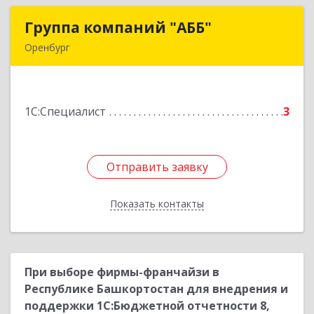
Группа компаний "АББ"
Группа компаний "АББ"
Оренбург
460024, Оренбургская обл, Оренбург г, Аксакова
ул, дом № 8, литера BB1, оф.201
1С:Специалист
3
Подробнее
Отправить заявку
Отправить заявку
Показать контакты
Назад
При выборе фирмы-франчайзи в
Республике Башкортостан для внедрения и
поддержки 1С:Бюджетной отчетности 8,