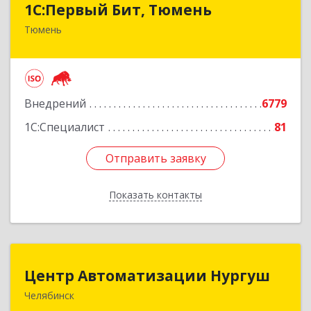
1С:Первый Бит, Тюмень
Тюмень
625000, Тюменская обл, Тюмень г, Республики
ул, дом № 61, оф.712
Подробнее
Внедрений
6779
1С:Специалист
81
Отправить заявку
Отправить заявку
Показать контакты
Назад
Центр Автоматизации Нургуш
Центр Автоматизации Нургуш
Челябинск
454008, Челябинская обл, Челябинск г,