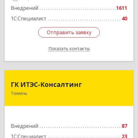
Внедрений
1611
Подробнее
1С:Специалист
40
Отправить заявку
Отправить заявку
Показать контакты
Назад
ГК ИТЭС-Консалтинг
ГК ИТЭС-Консалтинг
Тюмень
625032, Тюменская обл, Тюмень г,
Черниговская ул, дом № 5, корпус 2, кв.710
Подробнее
Внедрений
87
1С:Специалист
23