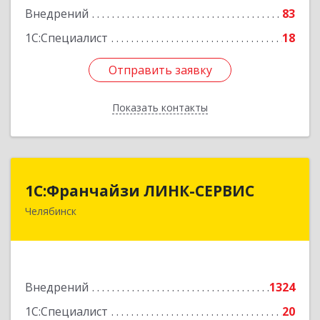
Внедрений
83
1С:Специалист
18
Отправить заявку
Отправить заявку
Показать контакты
Назад
1С:Франчайзи ЛИНК-СЕРВИС
1С:Франчайзи ЛИНК-СЕРВИС
Челябинск
454006, Челябинская обл, Челябинск г, 3
Интернационала ул, дом № 63
Подробнее
Внедрений
1324
1С:Специалист
20