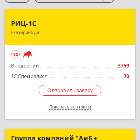
РИЦ-1С
РИЦ-1С
Екатеринбург
620102, Свердловская обл, Екатеринбург г,
Фурманова ул, дом № 124
Подробнее
Внедрений
3759
1С:Специалист
70
Отправить заявку
Отправить заявку
Показать контакты
Назад
Группа компаний "АиБ +
Группа компаний "АиБ +