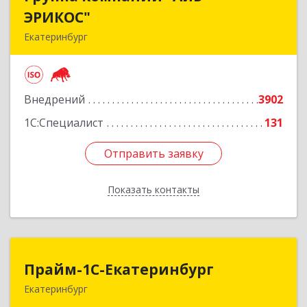
ЭРИКОС"
ЭРИКОС"
Екатеринбург
620075, Свердловская обл, Екатеринбург г,
Луначарского ул, дом № 81, оф.1008
Внедрений
3902
Подробнее
1С:Специалист
131
Отправить заявку
Отправить заявку
Показать контакты
Назад
Прайм-1С-Екатеринбург
Прайм-1С-Екатеринбург
Екатеринбург
620142, Свердловская обл, Екатеринбург г, 8