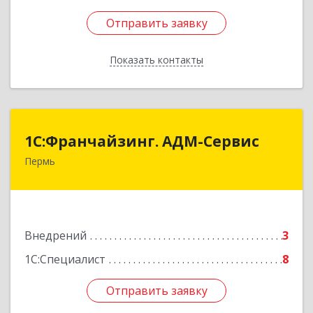
Отправить заявку
Отправить заявку
Показать контакты
Назад
1С:Франчайзинг. АДМ-Сервис
1С:Франчайзинг. АДМ-Сервис
Пермь
614096, Пермский край, Пермь г, Ленина ул,
дом № 68, оф.513
Подробнее
Внедрений
3
1С:Специалист
8
Отправить заявку
Отправить заявку