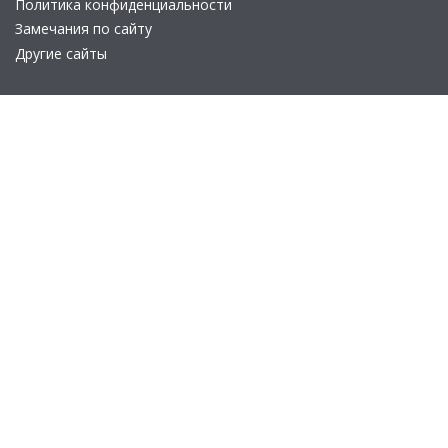
Политика конфиденциальности
Замечания по сайту
Другие сайты
Телефон:
+7 (495) 737-92-57
Email:
site_v8@1c.ru
Отдел продаж:
г. Москва
,
улица Селезнёвская, дом 21
© 2026 АО «Группа 1С» (правопреемник «1С»). Все права на сайт
защищены
© 2011- 2026 ООО «1С-Софт» (
о компании
).
Исключительное право на технологическую платформу
«1С:Предприятие 8» и типовые конфигурации программных
продуктов системы «1С:Предприятие 8», представленные на
этом сайте, принадлежит ООО «1С-Софт» - 100% дочерней
компании АО «Группа 1С»