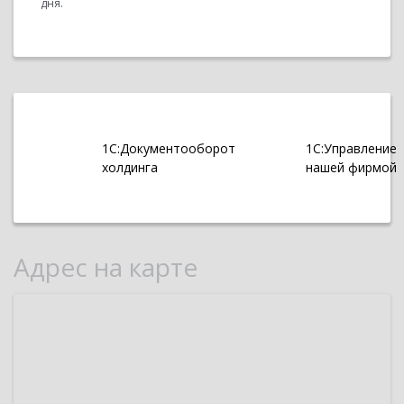
дня.
1С:Документооборот
1С:Управление
холдинга
нашей фирмой
Адрес на карте