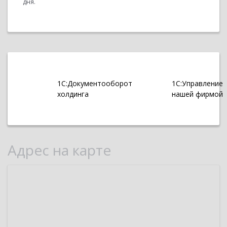
дня.
1С:Документооборот
1С:Управление
холдинга
нашей фирмой
Адрес на карте