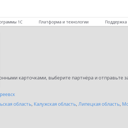
ограммы 1С
Платформа и технологии
Поддержка 
нными карточками, выберите партнёра и отправьте за
реевск
ьская область
,
Калужская область
,
Липецкая область
,
Мо