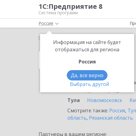
1С:Предприятие 8
Система программ
Россия
Пр
Главная
1С:Архив
Выбор партнёра
Тула
Информация на сайте будет
отображаться для региона
1С:Архив
Россия
в Туле
Да, все верно
Ознакомьтесь с информацио
Выбрать другой
или внедрение продукта.
Тула
Новомосковск
Ки
Смотрите также:
Россия
,
Тул
область
,
Рязанская область
Партнеры в вашем регионе: