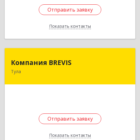
Отправить заявку
Отправить заявку
Показать контакты
Назад
Компания BREVIS
Компания BREVIS
Тула
300001, Тульская обл, Тула г, Степанова ул, дом
№ 34 А, оф.2
Подробнее
Отправить заявку
Отправить заявку
Показать контакты
Назад