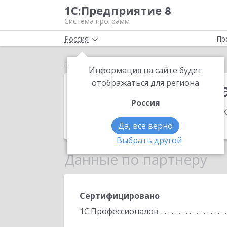
1С:Предприятие 8
Система программ
Россия
Пр
Главная
ИП Терентьева Светлана Зиновьевна
Информация на сайте будет
ИП Терентьев
отображаться для региона
Россия
Адрес:
300026, Тульская обл, Тула г, 
Телефон:
(4872) 70-5083
Да, все верно
Выбрать другой
Данные по партнеру
Сертифицировано
1С:Профессионалов