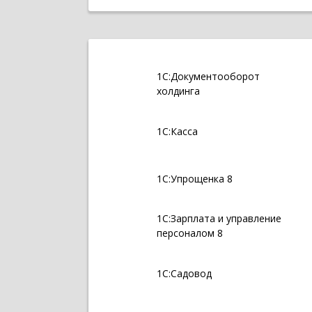
1С:Документооборот
холдинга
1С:Касса
1С:Упрощенка 8
1С:Зарплата и управление
персоналом 8
1С:Садовод