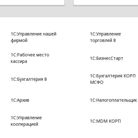
1С:Управление нашей
1С:Управление
фирмой
торговлей 8
1С:Рабочее место
1С:БизнесСтарт
кассира
1С:Бухгалтерия КОРП
1С:Бухгалтерия 8
МСФО
1С:Архив
1С:Налогоплательщик
1С:Управление
1С:MDM КОРП
кооперацией