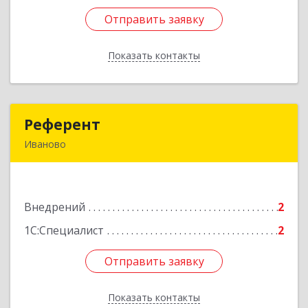
Отправить заявку
Отправить заявку
Показать контакты
Назад
Референт
Референт
Иваново
153022, Ивановская обл, Иваново г,
Юношеская ул, дом № 13, кв.2
Внедрений
2
Подробнее
1С:Специалист
2
Отправить заявку
Отправить заявку
Показать контакты
Назад