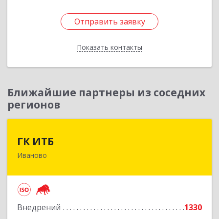
Отправить заявку
Отправить заявку
Показать контакты
Назад
Ближайшие партнеры из соседних
регионов
ГК ИТБ
ГК ИТБ
Иваново
153000, Ивановская обл, Иваново г, Смирнова
ул, дом № 42/2
Подробнее
Внедрений
1330