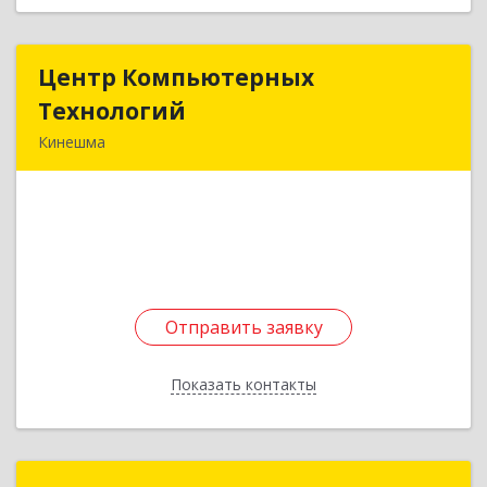
Центр Компьютерных
Центр Компьютерных
Технологий
Технологий
Кинешма
155800, Ивановская обл, Кинешма г, Вичугская
ул, дом № 106
Подробнее
Отправить заявку
Отправить заявку
Показать контакты
Назад