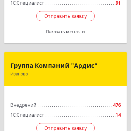
1С:Специалист
91
Отправить заявку
Отправить заявку
Показать контакты
Назад
Группа Компаний "Ардис"
Группа Компаний "Ардис"
Иваново
153002, Ивановская обл, Иваново г, 9 Января
ул, дом № 7а, оф.311
Подробнее
Внедрений
476
1С:Специалист
14
Отправить заявку
Отправить заявку