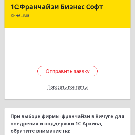
1С:Франчайзи Бизнес Софт
1С:Франчайзи Бизнес Софт
Кинешма
155800, Ивановская обл, Кинешма г, Жуковская
ул, дом № 10
Подробнее
Отправить заявку
Отправить заявку
Показать контакты
Назад
При выборе фирмы-франчайзи в Вичуге для
внедрения и поддержки 1С:Архива,
обратите внимание на: