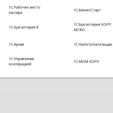
1С:Рабочее место
1С:БизнесСтарт
кассира
1С:Бухгалтерия КОРП
1С:Бухгалтерия 8
МСФО
1С:Архив
1С:Налогоплательщик
1С:Управление
1С:MDM КОРП
кооперацией