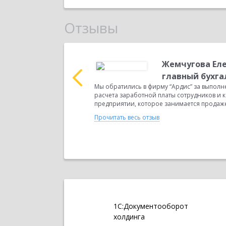
Отзывы
альный директор
Жемчугова Еле
феевой Т.В. От ООО
главный бухга
анизация ООО
Мы обратились в фирму “Ардис” за выполн
луг. Мы обратились в
расчета заработной платы сотрудников и 
предприятии, которое занимается продажей
Прочитать весь отзыв
1С:Документооборот
холдинга