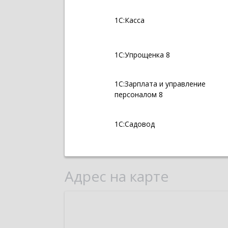
1С:Касса
1С:Упрощенка 8
1С:Зарплата и управление
персоналом 8
1С:Садовод
Адрес на карте