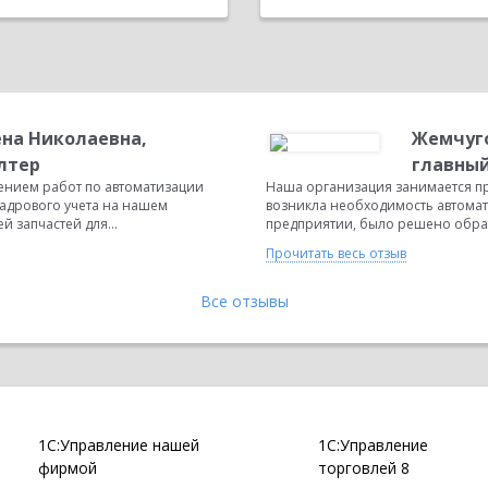
на Николаевна,
Жемчуго
лтер
главный
ением работ по автоматизации
Наша организация занимается пр
кадрового учета на нашем
возникла необходимость автома
 запчастей для...
предприятии, было решено обратит
Прочитать весь отзыв
Все отзывы
1С:Управление нашей
1С:Управление
фирмой
торговлей 8