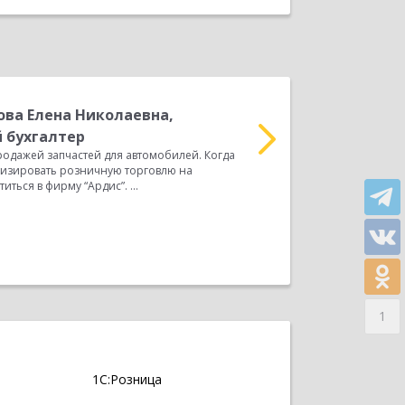
ва Елена Николаевна,
М
Д
 бухгалтер
«Главрыба» ОТЗЫВ о вы
одажей запчастей для автомобилей. Когда
«Главрыба» Наша комп
тизировать розничную торговлю на
поставщиком продуктов.
ься в фирму “Ардис”. ...
Прочитать весь отзыв
1
1С:Розница