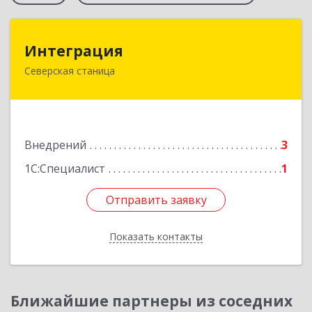
Интеграция
Интеграция
Северская станица
353240, Краснодарский край, Северская ст-ца,
Первомайская ул, дом № 28
Подробнее
Внедрений
3
1С:Специалист
1
Отправить заявку
Отправить заявку
Показать контакты
Назад
Ближайшие партнеры из соседних