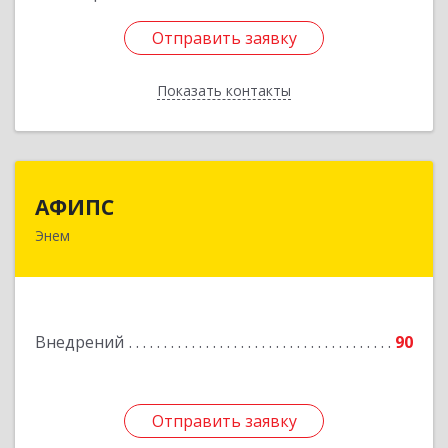
Отправить заявку
Отправить заявку
Показать контакты
Назад
АФИПС
АФИПС
Энем
385132, Адыгея Респ, Тахтамукайский р-н, Энем
пгт, Чкалова ул, дом № 13
Подробнее
Внедрений
90
Отправить заявку
Отправить заявку