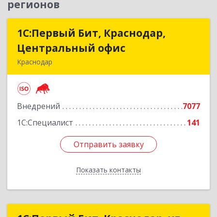
регионов
1С:Первый Бит, Краснодар,
1С:Первый Бит, Краснодар,
Центральный офис
Центральный офис
Краснодар
350051, Краснодарский край, Краснодар г,
Монтажников ул, дом № 1/4, пом.3-12,14
Внедрений
7077
Подробнее
1С:Специалист
141
Отправить заявку
Отправить заявку
Показать контакты
Назад