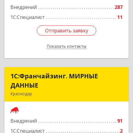
Внедрений
287
Подробнее
1С:Специалист
11
Отправить заявку
Отправить заявку
Показать контакты
Назад
1С:Франчайзинг. МИРНЫЕ
1С:Франчайзинг. МИРНЫЕ
ДАННЫЕ
ДАННЫЕ
Краснодар
350059, Краснодарский край, Краснодар г,
Восточно-Кругликовская ул, дом № 70, кв.15
Внедрений
91
Подробнее
1С:Специалист
2