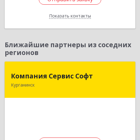
Подробнее
Отправить заявку
Показать контакты
Назад
Ближайшие партнеры из соседних
регионов
Компания Сервис Софт
Компания Сервис Софт
Курганинск
352430, Краснодарский край, Курганинск г,
Розы Люксембург ул, дом № 333
Подробнее