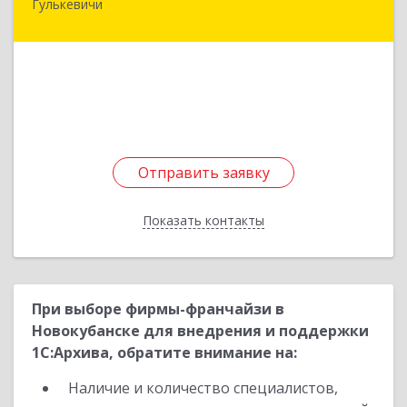
Гулькевичи
352180, Краснодарский край, Отрадо-
Кубанское с, Северная ул, дом № 11
Подробнее
Отправить заявку
Отправить заявку
Показать контакты
Назад
При выборе фирмы-франчайзи в
Новокубанске для внедрения и поддержки
1С:Архива, обратите внимание на:
Наличие и количество специалистов,