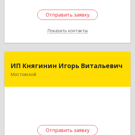
Отправить заявку
Отправить заявку
Показать контакты
Назад
ИП Княгинин Игорь Витальевич
ИП Княгинин Игорь Витальевич
Мостовской
352570, Краснодарский край, Мостовский р-н,
Мостовской пгт, Гоголя ул, дом № 113, кв.3
Подробнее
Отправить заявку
Отправить заявку