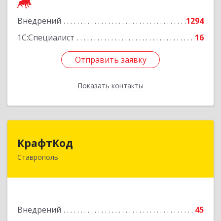
Подробнее
Внедрений
1294
1С:Специалист
16
Отправить заявку
Отправить заявку
Показать контакты
Назад
КрафтКод
КрафтКод
Ставрополь
355037, Ставропольский край, Ставрополь г,
Доваторцев ул, дом № 44Ж, оф.62
Подробнее
Внедрений
45