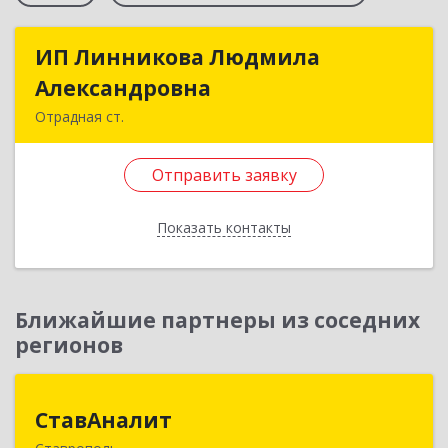
ИП Линникова Людмила
ИП Линникова Людмила
Александровна
Александровна
Отрадная ст.
352290, Краснодарский край, Отрадненский р-
н, Отрадная ст-ца, Курортная ул, дом № 39Б
Отправить заявку
Подробнее
Показать контакты
Отправить заявку
Назад
Ближайшие партнеры из соседних
регионов
СтавАналит
СтавАналит