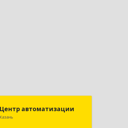
Центр автоматизации
Центр автоматизации
Казань
420133, Татарстан Респ, Казань г,
Ямашева пр-кт, дом № 92