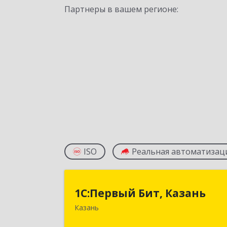
Партнеры в вашем регионе:
ISO
Реальная автоматизац
1С:Первый Бит, Казан
1С:Первый Бит, Казань
Казань
420133, Татарстан Респ, Казань г
Ямашева пр-кт, дом № 37Б, пом./офи