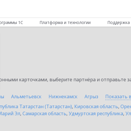
ограммы 1С
Платформа и технологии
Поддержка 
нными карточками, выберите партнёра и отправьте за
ны
Альметьевск
Нижнекамск
Агрыз
Показать 
публика Татарстан (Татарстан)
,
Кировская область
,
Орен
Марий Эл
,
Самарская область
,
Удмуртская республика
,
Ул