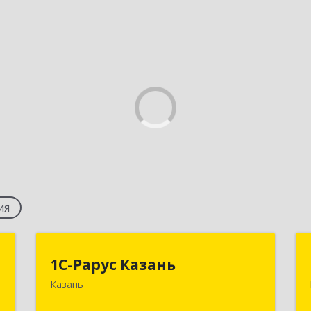
ия
ь
1С-Рарус Казань
1С-Рарус Казань
Казань
,
420088, Татарстан Респ, Казань г,
с
Победы пр-кт, дом № 159