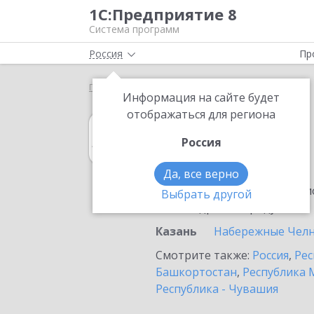
1С:Предприятие 8
Система программ
Россия
Пр
Главная
1С:Архив
Выбор партнёра
Казань
Информация на сайте будет
отображаться для региона
1С:Архив
Россия
в Казани
Да, все верно
Ознакомьтесь с информацио
Выбрать другой
или внедрение продукта.
Казань
Набережные Чел
Смотрите также:
Россия
,
Рес
Башкортостан
,
Республика 
Республика - Чувашия