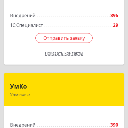
Подробнее
Внедрений
896
1С:Специалист
29
Отправить заявку
Отправить заявку
Показать контакты
Назад
УмКо
УмКо
Ульяновск
432027, Ульяновская обл, Ульяновск г,
Радищева ул, дом № 143, корпус 1
Подробнее
Внедрений
390