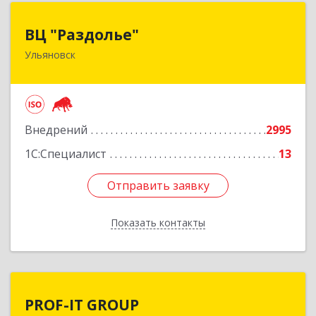
ВЦ "Раздолье"
ВЦ "Раздолье"
Ульяновск
432001, Ульяновская обл, Ульяновск г, Марата
ул, дом № 13, оф.1
Подробнее
Внедрений
2995
1С:Специалист
13
Отправить заявку
Отправить заявку
Показать контакты
Назад
PROF-IT GROUP
PROF-IT GROUP