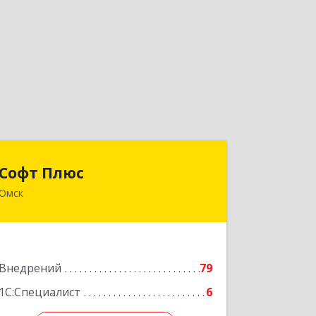
Софт Плюс
Софт Плюс
Омск
644070, Омская обл, Омск г,
Лермонтова ул, дом № 81, оф.230
Подробнее
Внедрений
79
1С:Специалист
6