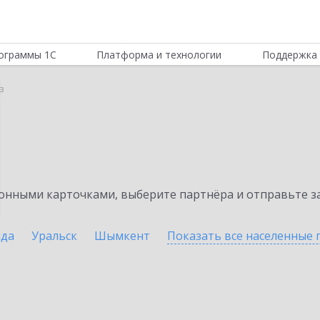
ограммы 1С
Платформа и технологии
Поддержка 
з
нными карточками, выберите партнёра и отправьте за
нда
Уральск
Шымкент
Показать все населенные