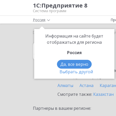
1С:Предприятие 8
Система программ
Россия
Пр
Главная
1С:Архив
Выбор партнёра
Экибасту
Информация на сайте будет
отображаться для региона
1С:Архив
Россия
в Экибастузе
Да, все верно
Ознакомьтесь с информацио
Выбрать другой
или внедрение продукта.
Алматы
Астана
Карага
Смотрите также:
Казахстан
Партнеры в вашем регионе: