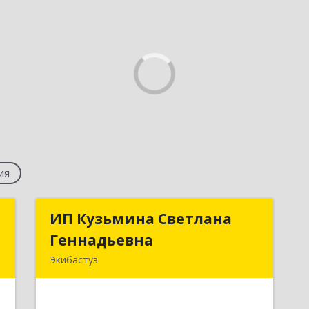
ия
p
ИП Кузьмина Светлана
ИП Кузьмина Светлана
Геннадьевна
Геннадьевна
я
Экибастуз
,
141202, Павлодарская обл., г.
5
Экибастуз, ул. Шешембекова, 13б, кв.
36