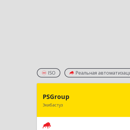
ISO
Реальная автоматизац
PSGrou
PSGroup
Экибастуз
КАЗАХСТАН, 141200, Павлодарска
обл., Экибастуз г., Горняков, дом № 14
к.8