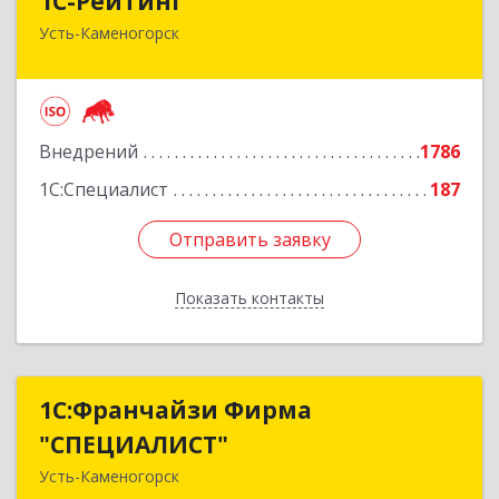
1С-Рейтинг
Усть-Каменогорск
492024, Усть-Каменогорск, ул.Ушанова, 27
Подробнее
Внедрений
1786
1С:Специалист
187
Отправить заявку
Отправить заявку
Показать контакты
Назад
1С:Франчайзи Фирма
1С:Франчайзи Фирма
"СПЕЦИАЛИСТ"
"СПЕЦИАЛИСТ"
Усть-Каменогорск
070013, Казахстан, г. Усть-Каменогорск, ул.