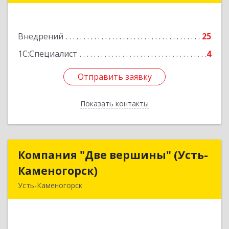
Льва Толстого, д. 15, кв. 13
Внедрений
25
Подробнее
1С:Специалист
4
Отправить заявку
Отправить заявку
Показать контакты
Назад
Компания "Две вершины" (Усть-
Компания "Две вершины" (Усть-
Каменогорск)
Каменогорск)
Усть-Каменогорск
070004, РК, ВКO, г. Усть-Каменогорск, ул. М.
Горького, 74, оф. 405