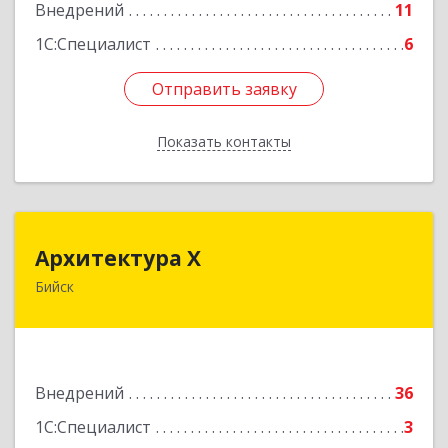
Внедрений
11
1С:Специалист
6
Отправить заявку
Отправить заявку
Показать контакты
Назад
Архитектура Х
Архитектура Х
Бийск
659300, Алтайский край, Бийск г, Турусова ул,
дом № 3
Подробнее
Внедрений
36
1С:Специалист
3