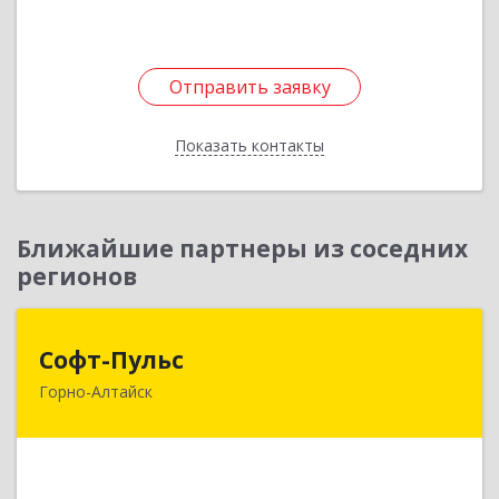
Отправить заявку
Отправить заявку
Показать контакты
Назад
Ближайшие партнеры из соседних
регионов
Софт-Пульс
Софт-Пульс
Горно-Алтайск
649006, Алтай Респ, Горно-Алтайск г,
Комсомольская ул, дом № 13
Подробнее