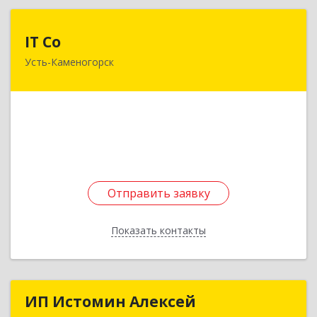
IT Co
IT Co
Усть-Каменогорск
Республика Казахстан, 070019, ВКО, г. Усть-
Каменогорск, ул. Казахстан, 71, офис 404, 407
Подробнее
Отправить заявку
Отправить заявку
Показать контакты
Назад
ИП Истомин Алексей
ИП Истомин Алексей