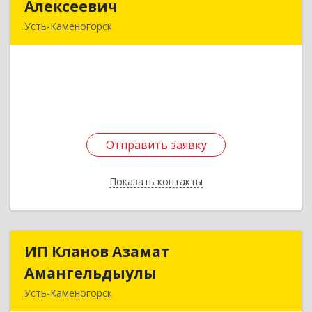
Алексеевич
Алексеевич
Усть-Каменогорск
Казахстан, 070004, ВКО, г.Усть-Каменогорск, ул.
А.Протозанова, дом № 143, к.68
Подробнее
Отправить заявку
Отправить заявку
Показать контакты
Назад
ИП Кланов Азамат
ИП Кланов Азамат
Амангельдыулы
Амангельдыулы
Усть-Каменогорск
Казахстан, 070004, г. Усть-Каменогорск, ул.