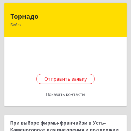
Торнадо
Торнадо
Бийск
659321, Алтайский край, Бийск г, Советская ул,
дом № 204/2
Подробнее
Отправить заявку
Отправить заявку
Показать контакты
Назад
При выборе фирмы-франчайзи в Усть-
Каменогорске для внедрения и поддержки