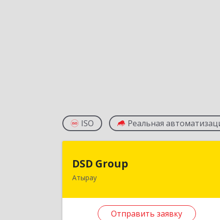
ISO
Реальная автоматизац
DSD Grou
DSD Group
Атырау
060007, Республика Казахстан
Атырауская область, г.Атырау, ул
Абая, дом № 11, к.2
Отправить заявку