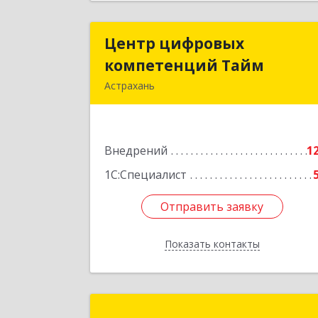
Центр цифровых
Центр цифровы
компетенций Тайм
компетенций Тай
Астрахань
414000, Астраханская обл, Астрахан
г, Советская/В.Тредиаковского
Чернышевского ул., дом № 2/7/1
Внедрений
литера В, пом.19
1
1С:Специалист
Подробне
Отправить заявку
Отправить заявку
Показать контакты
Назад
АйТи-Консультан