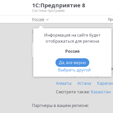
1С:Предприятие 8
Система программ
Россия
Пр
Главная
1С:Архив
Выбор партнёра
Атырау
Информация на сайте будет
отображаться для региона
1С:Архив
Россия
в Атырау
Да, все верно
Ознакомьтесь с информацио
Выбрать другой
или внедрение продукта.
Алматы
Астана
Карага
Смотрите также:
Казахстан
Партнеры в вашем регионе: