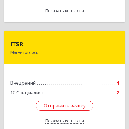
Показать контакты
Назад
ITSR
ITSR
Магнитогорск
455030, Челябинская обл, Магнитогорск г,
Вишневая ул, дом № 6
Подробнее
Внедрений
4
1С:Специалист
2
Отправить заявку
Отправить заявку
Показать контакты
Назад