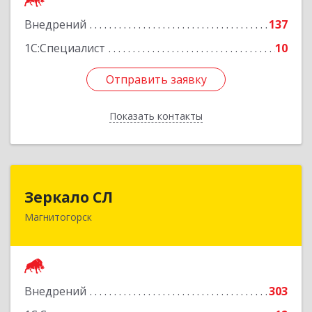
Внедрений
137
Подробнее
1С:Специалист
10
Отправить заявку
Отправить заявку
Показать контакты
Назад
Зеркало СЛ
Зеркало СЛ
Магнитогорск
455038, Челябинская обл, Магнитогорск г,
Сталеваров ул, дом № 12, оф.2
Подробнее
Внедрений
303