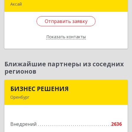
Аксай
090302, Казахстан, ЗКО, г.Аксай,
ул.Железнодорожная 174/1
Отправить заявку
Подробнее
Показать контакты
Отправить заявку
Назад
Ближайшие партнеры из соседних
регионов
БИЗНЕС РЕШЕНИЯ
БИЗНЕС РЕШЕНИЯ
Оренбург
460000, Оренбургская обл, Оренбург г,
Матросский пер, дом № 2, ком.209
Внедрений
2636
Подробнее