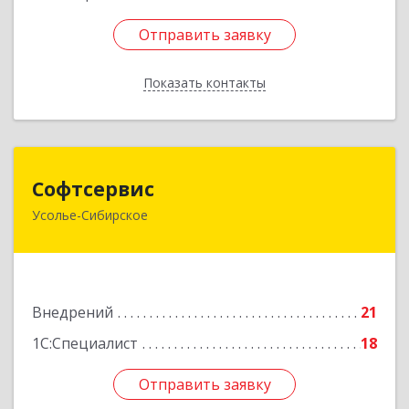
Отправить заявку
Отправить заявку
Показать контакты
Назад
Софтсервис
Софтсервис
Усолье-Сибирское
665451, Иркутская обл, Усолье-Сибирское г,
Интернациональная ул, дом № 87
Подробнее
Внедрений
21
1С:Специалист
18
Отправить заявку
Отправить заявку