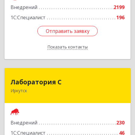
Внедрений
2199
1С:Специалист
196
Отправить заявку
Отправить заявку
Показать контакты
Назад
Лаборатория С
Лаборатория С
Иркутск
664003, Иркутская обл, Иркутск г, Литвинова
ул, дом № 4, оф.21
Подробнее
Внедрений
230
1С:Специалист
46