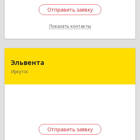
Отправить заявку
Отправить заявку
Показать контакты
Назад
Эльвента
Эльвента
Иркутск
664007, Иркутская обл, Иркутск г, Франк-
Каменецкого ул, дом № 22
Подробнее
Отправить заявку
Отправить заявку