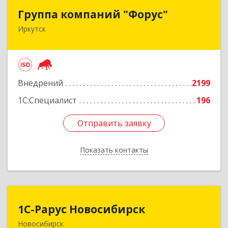
Группа компаний "Форус"
Группа компаний "Форус"
Иркутск
664007, Иркутская обл, Иркутск г, Ямская ул,
дом № 1, корпус 1, оф.1
Подробнее
Внедрений
2199
1С:Специалист
196
Отправить заявку
Отправить заявку
Показать контакты
Назад
1С-Рарус Новосибирск
1С-Рарус Новосибирск
Новосибирск
630015, Новосибирская обл, Новосибирск г,