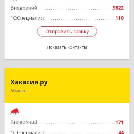
Внедрений
9822
Подробнее
1С:Специалист
110
Отправить заявку
Отправить заявку
Показать контакты
Назад
Хакасия.ру
Хакасия.ру
Абакан
655017, Хакасия Респ, Абакан г, Вяткина ул, дом
№ 9, кв.2
Подробнее
Внедрений
171
1С:Специалист
44