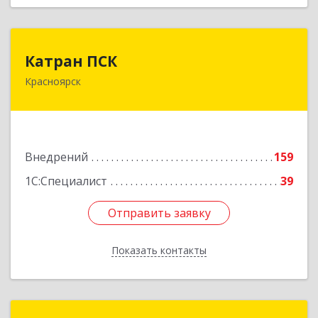
Катран ПСК
Катран ПСК
Красноярск
660022, Красноярский край, Красноярск г,
Партизана Железняка ул, дом № 19г, оф.307
Подробнее
Внедрений
159
1С:Специалист
39
Отправить заявку
Отправить заявку
Показать контакты
Назад