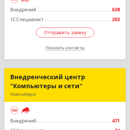
Подробнее
Внедрений
638
1С:Специалист
203
Отправить заявку
Отправить заявку
Показать контакты
Назад
Внедренческий центр
Внедренческий центр
"Компьютеры и сети"
"Компьютеры и сети"
Новосибирск
630075, Новосибирская обл, Новосибирск г,
Залесского, дом № 5/1, оф.711
Внедрений
471
Подробнее