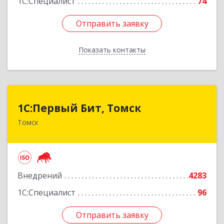
1С:Специалист
74
Отправить заявку
Отправить заявку
Показать контакты
Назад
1С:Первый Бит, Томск
1С:Первый Бит, Томск
Томск
634041, Томская обл, Томск г, Кирова пр-кт,
дом № 51А, оф.508
Подробнее
Внедрений
4283
1С:Специалист
96
Отправить заявку
Отправить заявку