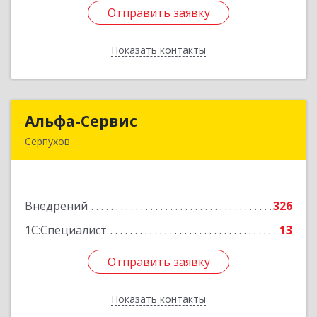
Отправить заявку
Отправить заявку
Показать контакты
Назад
Альфа-Сервис
Альфа-Сервис
Серпухов
142200, Московская обл, Серпухов г,
Красноармейская ул, дом № 35/60
Внедрений
326
Подробнее
1С:Специалист
13
Отправить заявку
Отправить заявку
Показать контакты
Назад