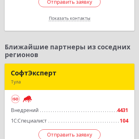
Отправить заявку
Отправить заявку
Показать контакты
Назад
Ближайшие партнеры из соседних
регионов
СофтЭксперт
СофтЭксперт
Тула
300013, Тульская обл, Тула г, Болдина ул, дом №
41А, пом.47, оф.1-4
Внедрений
4431
Подробнее
1С:Специалист
104
Отправить заявку
Отправить заявку