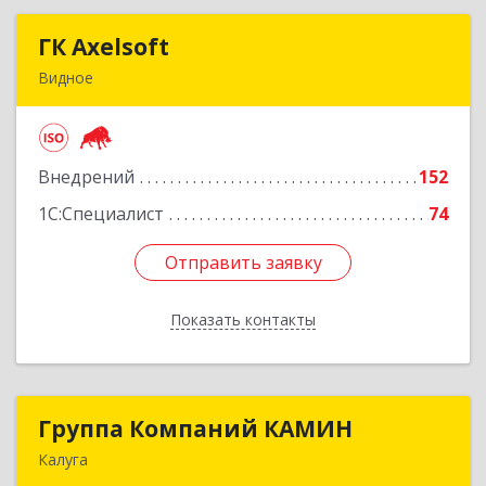
ГК Axelsoft
ГК Axelsoft
Видное
142701, Московская обл, Ленинский р-н,
Видное г, Ольховая ул, дом № 2, оф.364
Внедрений
152
Подробнее
1С:Специалист
74
Отправить заявку
Отправить заявку
Показать контакты
Назад
Группа Компаний КАМИН
Группа Компаний КАМИН
Калуга
248023, Калужская обл, Калуга г, Теренинский