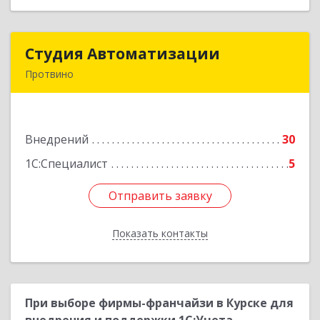
Студия Автоматизации
Студия Автоматизации
Протвино
142281, Московская обл, Протвино г, Ленина
ул, дом № 39, оф.8
Внедрений
30
Подробнее
1С:Специалист
5
Отправить заявку
Отправить заявку
Показать контакты
Назад
При выборе фирмы-франчайзи в Курске для