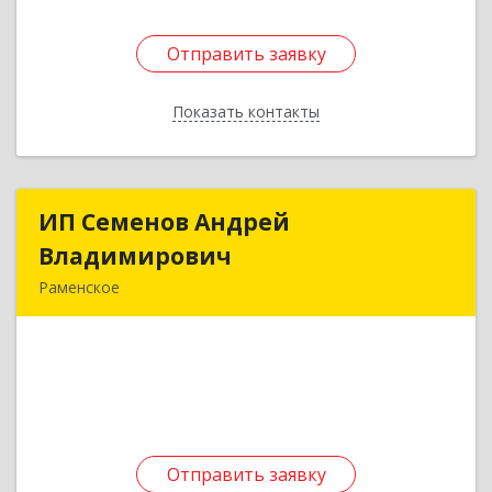
Отправить заявку
Отправить заявку
Показать контакты
Назад
ИП Семенов Андрей
ИП Семенов Андрей
Владимирович
Владимирович
Раменское
140100, Московская обл, Раменское г,
Молодежная ул, дом № 9
Подробнее
Отправить заявку
Отправить заявку