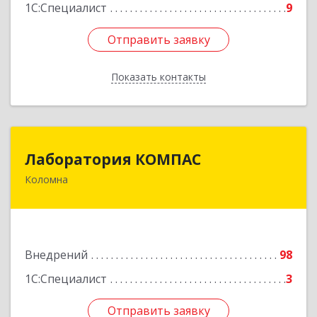
1С:Специалист
9
Отправить заявку
Отправить заявку
Показать контакты
Назад
Лаборатория КОМПАС
Лаборатория КОМПАС
Коломна
140415, Московская обл, Коломна г, Л.Толстого
ул, дом № 2
Подробнее
Внедрений
98
1С:Специалист
3
Отправить заявку
Отправить заявку