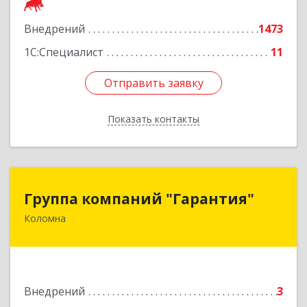
Подробнее
Внедрений
1473
1С:Специалист
11
Отправить заявку
Отправить заявку
Показать контакты
Назад
Группа компаний "Гарантия"
Группа компаний "Гарантия"
Коломна
140407, Московская обл, Коломна г, Гагарина
ул, дом № 70
Подробнее
Внедрений
3