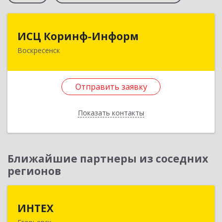
ИСЦ Коринф-Информ
ИСЦ Коринф-Информ
Воскресенск
140200, Московская обл, Воскресенский р-н,
Воскресенск г, Железнодорожная ул, дом № 28,
этаж 3, оф.5
Отправить заявку
Подробнее
Показать контакты
Отправить заявку
Назад
Ближайшие партнеры из соседних
регионов
ИНТЕХ
ИНТЕХ