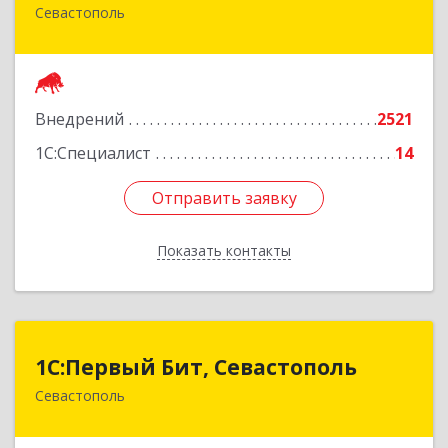
Севастополь
299011, Севастополь г, Генерала Петрова ул,
дом № 20, корпус 1, оф.1
Подробнее
Внедрений
2521
1С:Специалист
14
Отправить заявку
Отправить заявку
Показать контакты
Назад
1С:Первый Бит, Севастополь
1С:Первый Бит, Севастополь
Севастополь
299007, Севастополь г, 4-я Бастионная ул, дом
№ 28/2, пом.XI-32