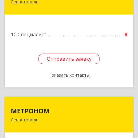
Севастополь
299029, Севастополь г, Генерала Острякова пр-
кт, дом № 15, оф.5-1
Подробнее
1С:Специалист
8
Отправить заявку
Отправить заявку
Показать контакты
Назад
МЕТРОНОМ
МЕТРОНОМ
Севастополь
299008, Севастополь г, 6 Бастионная ул, дом №
46, гостиница "КРЫМ", оф.304