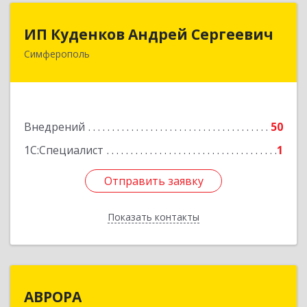
ИП Куденков Андрей Сергеевич
ИП Куденков Андрей Сергеевич
Симферополь
295000, Крым Респ, Симферополь г, Толстого
ул, дом № 6, кв.27
Подробнее
Внедрений
50
1С:Специалист
1
Отправить заявку
Отправить заявку
Показать контакты
Назад
АВРОРА
АВРОРА