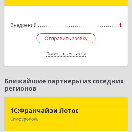
дом № 13, кв.45
Подробнее
Внедрений
1
Отправить заявку
Отправить заявку
Показать контакты
Назад
Ближайшие партнеры из соседних
регионов
1С:Франчайзи Лотос
1С:Франчайзи Лотос
Симферополь
295029, Крым Респ, Симферополь г, им
В.С.Бархатовой ул, дом № 80