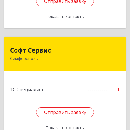
Отправить заявку
Отправить заявку
Показать контакты
Назад
Софт Сервис
Софт Сервис
Симферополь
295024, Крым Респ, Симферополь г,
Севастопольская ул, дом № 62а
Подробнее
1С:Специалист
1
Отправить заявку
Отправить заявку
Показать контакты
Назад