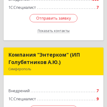
1С:Специалист
7
Отправить заявку
Отправить заявку
Показать контакты
Назад
Компания "Энтерком" (ИП
Компания "Энтерком" (ИП
Голубятников А.Ю.)
Голубятников А.Ю.)
Симферополь
295050, Крым Респ, Симферополь г,
Никанорова ул, дом № 4Ж, кв.12
Внедрений
7
Подробнее
1С:Специалист
9