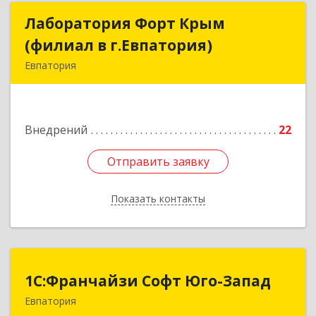
Лаборатория Форт Крым
Лаборатория Форт Крым
(филиал в г.Евпатория)
(филиал в г.Евпатория)
Евпатория
296526, Крым Респ, Сакский р-н, Суворовское с,
Зеленая 1-я (Строитель тер. СПК) ул, дом № 7
Внедрений
22
Подробнее
Отправить заявку
Отправить заявку
Показать контакты
Назад
1С:Франчайзи Софт Юго-Запад
1С:Франчайзи Софт Юго-Запад
Евпатория
297407, Крым Респ, Евпатория г, Победы пр-кт,