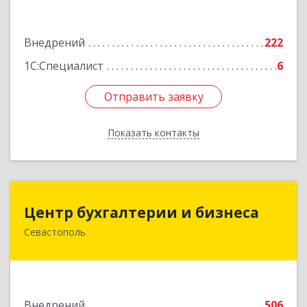
Подробнее
Внедрений
222
1С:Специалист
6
Отправить заявку
Отправить заявку
Показать контакты
Назад
Центр бухгалтерии и бизнеса
Центр бухгалтерии и бизнеса
Севастополь
299026, Севастополь г, Качинский туп, дом №
22
Подробнее
Внедрений
506