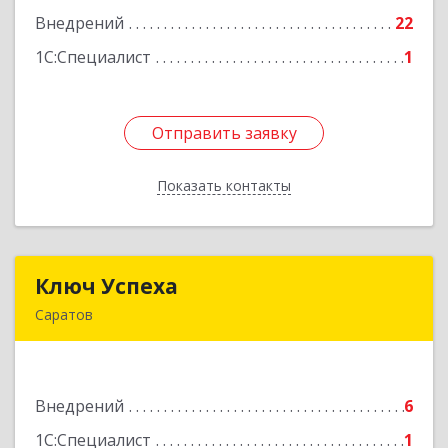
Подробнее
Внедрений
22
1С:Специалист
1
Отправить заявку
Отправить заявку
Показать контакты
Назад
Ключ Успеха
Ключ Успеха
Саратов
410009, Саратовская обл, Саратов г, Садовая
Большая ул, дом № 239, оф.336
Подробнее
Внедрений
6
1С:Специалист
1