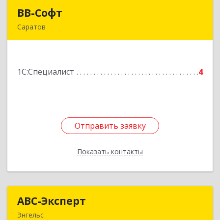
ВВ-Софт
ВВ-Софт
Саратов
410052, Саратовская обл, Саратов г, Лунная ул,
дом № 41А, кв.99
Подробнее
1С:Специалист
4
Отправить заявку
Отправить заявку
Показать контакты
Назад
АВС-Эксперт
АВС-Эксперт
Энгельс