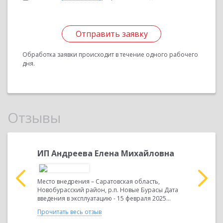
Отправить заявку
Обработка заявки происходит в течение одного рабочего
дня.
Отзывы
илович
ИП Андреева Елена Михайловна
Сафаро
дукта «1С:
Место внедрения – Саратовская область,
Специалис
Новобурасский район, р.п. Новые Бурасы Дата
осуществл
введения в эксплуатацию - 15 февраля 2025...
программн
фирмой 8»
Прочитать весь отзыв
организац