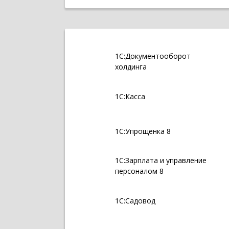
1С:Документооборот
холдинга
1С:Касса
1С:Упрощенка 8
1С:Зарплата и управление
персоналом 8
1С:Садовод