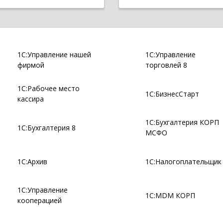
1С:Управление нашей
1С:Управление
фирмой
торговлей 8
1С:Рабочее место
1С:БизнесСтарт
кассира
1С:Бухгалтерия КОРП
1С:Бухгалтерия 8
МСФО
1С:Архив
1С:Налогоплательщик
1С:Управление
1С:MDM КОРП
кооперацией