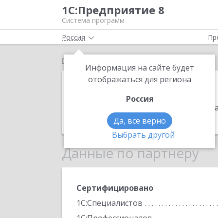
1С:Предприятие 8
Система программ
Россия
Пр
Главная
Аналитик-с
Информация на сайте будет
Аналитик-с
отображаться для региона
Россия
Адрес:
410071, Саратовская обл, Сар
Телефон:
(917) 212-5800
Да, все верно
Выбрать другой
Данные по партнеру
Сертифицировано
1С:Специалистов