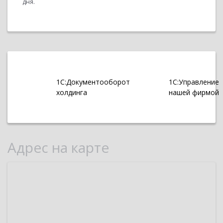
дня.
1С:Документооборот
1С:Управление
холдинга
нашей фирмой
Адрес на карте