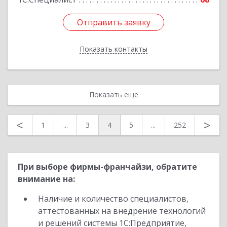
Отправить заявку
Отправить заявку
Показать контакты
Назад
Показать еще
<
>
1
...
3
4
5
...
252
При выборе фирмы-франчайзи, обратите
внимание на:
Наличие и количество специалистов,
аттестованных на внедрение технологий
и решений системы 1С:Предприятие,