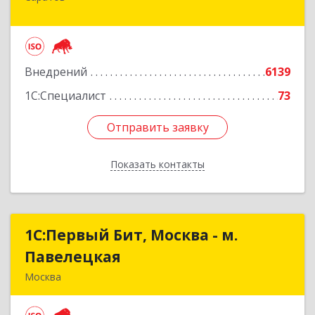
Астраханская ул, дом № 87, корпус 50
Подробнее
Внедрений
6139
1С:Специалист
73
Отправить заявку
Отправить заявку
Показать контакты
Назад
1С:Первый Бит, Москва - м.
1С:Первый Бит, Москва - м.
Павелецкая
Павелецкая
Москва
115487, Москва г, Андропова пр-кт, дом № 38,
строение 3, оф.203