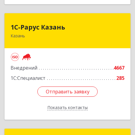
1С-Рарус Казань
1С-Рарус Казань
Казань
420088, Татарстан Респ, Казань г, Победы пр-
кт, дом № 159
Подробнее
Внедрений
4667
1С:Специалист
285
Отправить заявку
Отправить заявку
Показать контакты
Назад