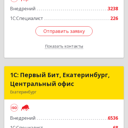
Внедрений
3238
Подробнее
1С:Специалист
226
Отправить заявку
Отправить заявку
Показать контакты
Назад
1С: Первый Бит, Екатеринбург,
1С: Первый Бит, Екатеринбург,
Центральный офис
Центральный офис
Екатеринбург
620014, Свердловская обл, Екатеринбург г.о.,
Екатеринбург г, Малышева ул, строение 29,
оф.407
Внедрений
6536
Подробнее
1С:Специалист
68