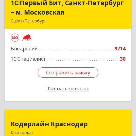
1С:Первый Бит, Санкт-Петербург
1С:Первый Бит, Санкт-Петербург
– м. Московская
– м. Московская
Санкт-Петербург
196191, Санкт-Петербург г, Конституции пл,
дом № 7, оф.439
Внедрений
9214
Подробнее
1С:Специалист
30
Отправить заявку
Отправить заявку
Показать контакты
Назад
Кодерлайн Краснодар
Кодерлайн Краснодар
Краснодар
350015, Краснодарский край, Краснодар г,