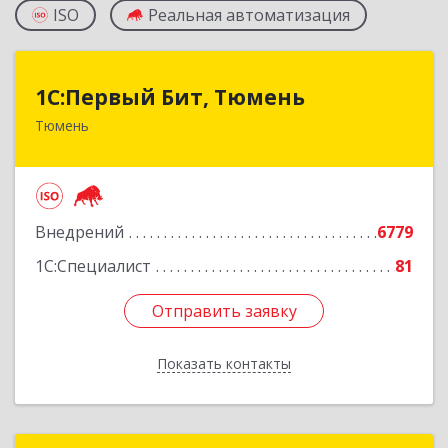
ISO
Реальная автоматизация
1С:Первый Бит, Тюмень
1С:Первый Бит, Тюмень
Тюмень
625000, Тюменская обл, Тюмень г, Республики
ул, дом № 61, оф.712
Подробнее
Внедрений
6779
1С:Специалист
81
Отправить заявку
Отправить заявку
Показать контакты
Назад