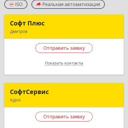
ISO
Реальная автоматизация
Софт Плюс
Софт Плюс
Дмитров
141851, Московская обл, г.о. Дмитровский,
Игнатово с, объединения Воин тер, дом № 106
Отправить заявку
Подробнее
Показать контакты
Отправить заявку
Назад
СофтСервис
СофтСервис
Курск
305048, Курская обл, Курск г, Косухина ул, дом
№ 31, кв.141
Отправить заявку
Подробнее