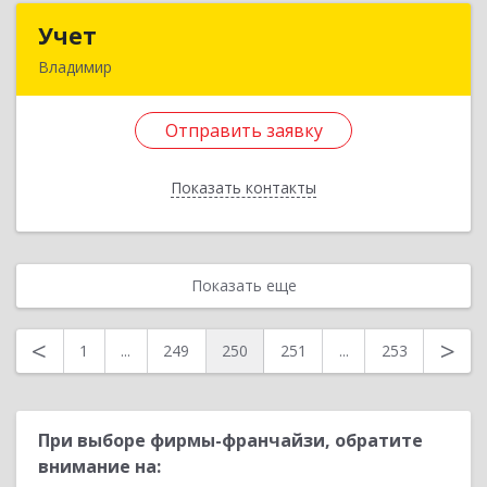
Назад
Учет
Учет
Владимир
600022, Владимирская обл, Владимир г,
Верхняя Дуброва ул, дом № 22А, кв.138
Отправить заявку
Подробнее
Показать контакты
Отправить заявку
Назад
Показать еще
<
>
1
...
249
250
251
...
253
При выборе фирмы-франчайзи, обратите
внимание на: