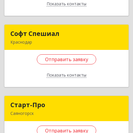
Показать контакты
Отправить заявку
Назад
Софт Спешиал
Софт Спешиал
Краснодар
350089, Краснодарский край, Краснодар г,
Чекистов пр-кт, дом № 31, кв.37
Отправить заявку
Подробнее
Показать контакты
Отправить заявку
Назад
Старт-Про
Старт-Про
Саяногорск
655619, Хакасия Респ, Саяногорск г, Черемушки
рп, дом № 12, кв.96
Отправить заявку