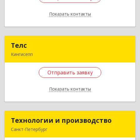
Подробнее
Показать контакты
Отправить заявку
Назад
Телс
Телс
Кингисепп
188480, Ленинградская обл, Кингисепп г, Карла
Маркса пр-кт, дом № 39, пом.15/2Н
Отправить заявку
Подробнее
Показать контакты
Отправить заявку
Назад
Технологии и производство
Технологии и производство
Санкт-Петербург
192019, Санкт-Петербург г, Смоляная ул, дом №