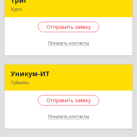
ТриГ
ТриГ
Курск
305023, Курская обл, Курск г, Энгельса ул, дом №
90, кв.119
Отправить заявку
Подробнее
Показать контакты
Отправить заявку
Назад
Уникум-ИТ
Уникум-ИТ
Туймазы
452757, Башкортостан Респ, Туймазинский р-н,
Туймазы г, Заводской пер, дом № 2, корпус Б
Отправить заявку
Подробнее
Показать контакты
Отправить заявку