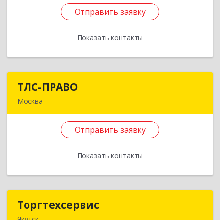
9, литера А, пом.248
Отправить заявку
Подробнее
Показать контакты
Отправить заявку
Назад
ТЛС-ПРАВО
ТЛС-ПРАВО
Москва
105082, Москва г, Фридриха Энгельса ул, дом №
75, строение 21, этаж 5, пом. I, ком. 18, оф.501
Отправить заявку
Подробнее
Показать контакты
Отправить заявку
Назад
Торгтехсервис
Торгтехсервис
Якутск